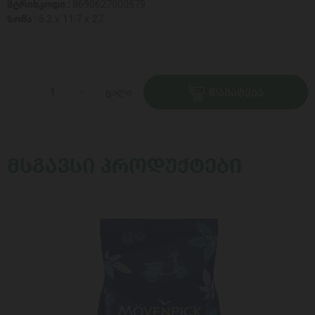
შტრიხკოდი :
8690627000679
ზომა :
6.2 x 11.7 x 27
ცალი
ᲓᲐᲛᲐᲢᲔᲑᲐ
ᲛᲡᲒᲐᲕᲡᲘ ᲞᲠᲝᲓᲣᲥᲢᲔᲑᲘ