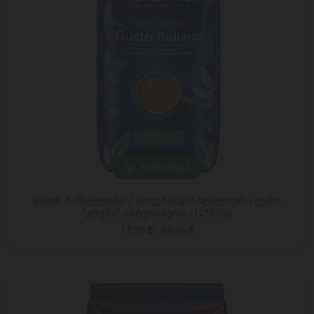
ᲓᲐᲛᲐᲢᲔᲑᲐ
ყავის მარცვლები / მოვენპიკი/ იტალიური გემო
"კრემა" ინტენსიური /12*250გ
17,99 ₾
29,95 ₾