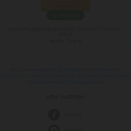
ᲓᲐᲛᲐᲢᲔᲑᲐ
ყავის მარცვალი / დალმაიერი / "ეთიოპია" / არაბიკა /
500 გრ
59,99 ₾
71,95 ₾
შპს „ევროპროდუქტში“ დაწყებულია რეორგანიზაციის
პროცედურა. რეორგანიზაციის გეგმა ხელმისაწვდომია საჯარო
რეესტრის პორტალზე შემდეგ ბმულზე
ᲡᲝᲪ. ᲥᲡᲔᲚᲔᲑᲘ
Facebook
Instagram