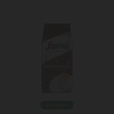
ᲓᲐᲛᲐᲢᲔᲑᲐ