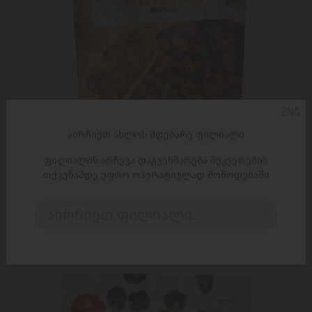
ENG
აირჩიეთ ახლოს მდებარე ფილიალი
ფილიალის არჩევა დაგვეხმარება შეკვეთების
ᲓᲐᲛᲐᲢᲔᲑᲐ
თქვენამდე უფრო ოპერატიულად მოწოდებაში
რუხი ქიშმიში ნატურალისი / 130 გრ
აირჩიეთ ფილიალი..
5,30 ₾