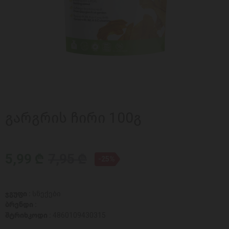
გარგრის ჩირი 100გ
5,99 ₾
7,95 ₾
-25%
ჯგუფი :
სნექები
ბრენდი :
შტრიხკოდი :
4860109430315