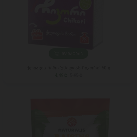
ᲓᲐᲛᲐᲢᲔᲑᲐ
ქლიავის ჩირი 'ემილიას ჩიკორი' 50 გ
4,49 ₾
5,95 ₾