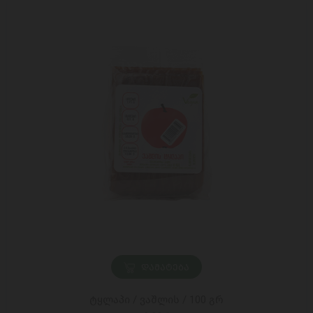
ᲓᲐᲛᲐᲢᲔᲑᲐ
ტყლაპი / ვაშლის / 100 გრ