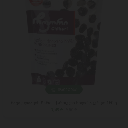
ᲓᲐᲛᲐᲢᲔᲑᲐ
შავი ქლიავის ჩირი ' ქართული ხილი' უკურკო 150 გ
7,49 ₾
9,50 ₾