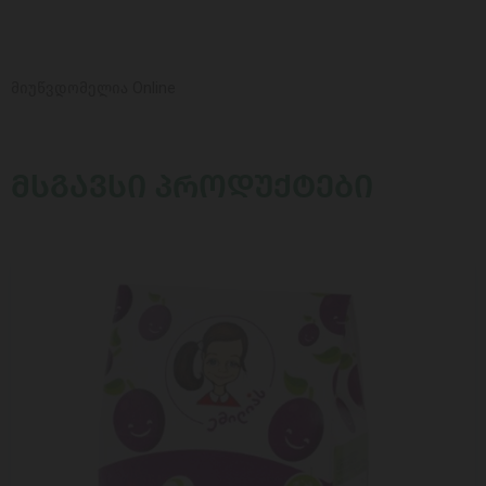
მიუწვდომელია Online
ᲛᲡᲒᲐᲕᲡᲘ ᲞᲠᲝᲓᲣᲥᲢᲔᲑᲘ