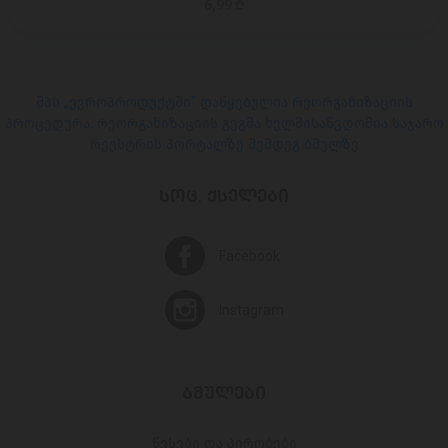
6,99 ₾
შპს „ევროპროდუქტში“ დაწყებულია რეორგანიზაციის
პროცედურა. რეორგანიზაციის გეგმა ხელმისაწვდომია საჯარო
რეესტრის პორტალზე შემდეგ ბმულზე
ᲡᲝᲪ. ᲥᲡᲔᲚᲔᲑᲘ
Facebook
Instagram
ᲑᲛᲣᲚᲔᲑᲘ
წესები და პირობები