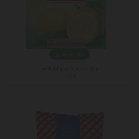
ᲓᲐᲛᲐᲢᲔᲑᲐ
ლიმონმჟავა 'იამუნა' 20 გ
1,75 ₾