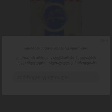
ENG
აირჩიეთ ახლოს მდებარე ფილიალი
ფილიალის არჩევა დაგვეხმარება შეკვეთების
ᲓᲐᲛᲐᲢᲔᲑᲐ
თქვენამდე უფრო ოპერატიულად მოწოდებაში
შაქარი / კალო / 900 გრ
აირჩიეთ ფილიალი..
4,45 ₾