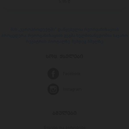
5,95 ₾
შპს „ევროპროდუქტში“ დაწყებულია რეორგანიზაციის
პროცედურა. რეორგანიზაციის გეგმა ხელმისაწვდომია საჯარო
რეესტრის პორტალზე შემდეგ ბმულზე
ᲡᲝᲪ. ᲥᲡᲔᲚᲔᲑᲘ
Facebook
Instagram
ᲑᲛᲣᲚᲔᲑᲘ
წესები და პირობები