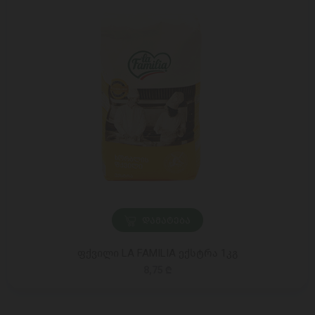
ᲓᲐᲛᲐᲢᲔᲑᲐ
ფქვილი LA FAMILIA ექსტრა 1კგ
8,75 ₾