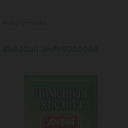
მიუწვდომელია Online
ᲛᲡᲒᲐᲕᲡᲘ ᲞᲠᲝᲓᲣᲥᲢᲔᲑᲘ