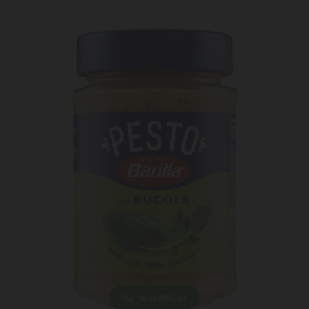
ᲓᲐᲛᲐᲢᲔᲑᲐ