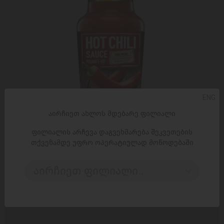
ENG
აირჩიეთ ახლოს მდებარე ფილიალი
ფილიალის არჩევა დაგვეხმარება შეკვეთების
ᲓᲐᲛᲐᲢᲔᲑᲐ
თქვენამდე უფრო ოპერატიულად მოწოდებაში
სოუსი Kuhne ჰოთ ჩილი 250მლ
აირჩიეთ ფილიალი..
7,95 ₾