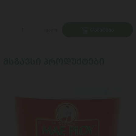
ცალი
ᲓᲐᲛᲐᲢᲔᲑᲐ
ᲛᲡᲒᲐᲕᲡᲘ ᲞᲠᲝᲓᲣᲥᲢᲔᲑᲘ