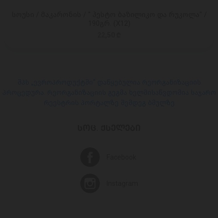
სოუსი / მაკარონის / " პესტო ბაზილიკო და რუკოლა" /
190გრ. (X12)
22,50 ₾
შპს „ევროპროდუქტში“ დაწყებულია რეორგანიზაციის
პროცედურა. რეორგანიზაციის გეგმა ხელმისაწვდომია საჯარო
რეესტრის პორტალზე შემდეგ ბმულზე
ᲡᲝᲪ. ᲥᲡᲔᲚᲔᲑᲘ
Facebook
Instagram