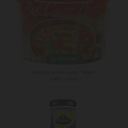
ᲓᲐᲛᲐᲢᲔᲑᲐ
წითელი ქარის პასტა / 400გრ
9,95 ₾
14,80 ₾