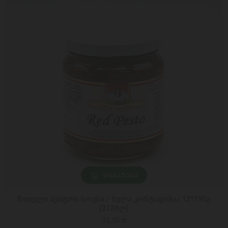
ᲓᲐᲛᲐᲢᲔᲑᲐ
წითელი პესტოს სოუსი / ბელა კონტადინა/ 12*190გ
(212მლ)
12,95 ₾