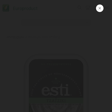
Europroduct
ENG
პროდუქცია
#ძაძიკი/ Esti/ 8*150 გ