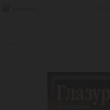
Europroduct
ᲩᲕᲔᲜ Შ
პროდუქცია
#შოკოლადის მინანქარი 'იამუნა' 75გ.