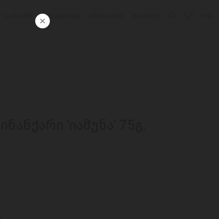
ᲑᲐᲠᲐᲗᲘ
ᲛᲐᲦᲐᲖᲘᲔᲑᲘ
ᲙᲝᲜᲢᲐᲥᲢᲘ
ᲨᲔᲡᲕᲚᲐ
ENG
ნანქარი 'იამუნა' 75გ.
6