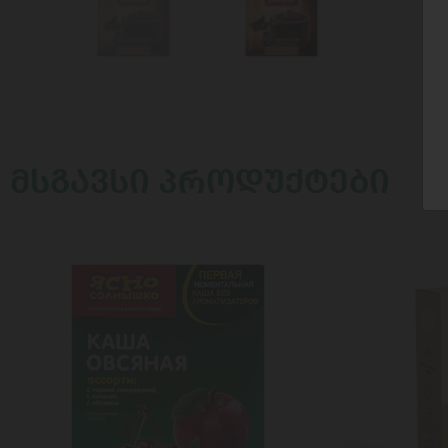
ᲛᲡᲒᲐᲕᲡᲘ ᲞᲠᲝᲓᲣᲥᲢᲔᲑᲘ