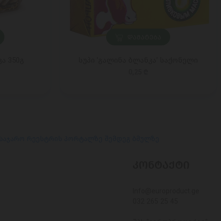
ᲓᲐᲛᲐᲢᲔᲑᲐ
ვა 350გ
სუპი 'გალინა ბლანკა' საქონელი
0,25 ₾
 საჯარო რეესტრის პორტალზე შემდეგ ბმულზე
ᲙᲝᲜᲢᲐᲥᲢᲘ
Info@europroduct.ge
032 265 25 45