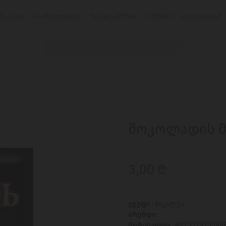
ᲔᲡᲐᲮᲔᲑ
ᲞᲠᲝᲓᲣᲥᲢᲔᲑᲘ
ᲤᲐᲡᲓᲐᲙᲚᲔᲑᲐ
ᲑᲚᲝᲒᲘ
ᲠᲔᲪᲔᲞᲢᲔᲑᲘ
შოკოლადის მი
3,00 ₾
ჯგუფი :
ბაკალეა
ბრენდი :
შტრიხკოდი :
482307910088