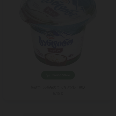
ᲓᲐᲛᲐᲢᲔᲑᲐ
ხაჭო 'სანტინო' 6% ჭიქა 180გ
6,15 ₾