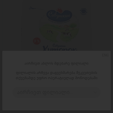
ENG
აირჩიეთ ახლოს მდებარე ფილიალი
ფილიალის არჩევა დაგვეხმარება შეკვეთების
თქვენამდე უფრო ოპერატიულად მოწოდებაში
აირჩიეთ ფილიალი..
ᲓᲐᲛᲐᲢᲔᲑᲐ
ხაჭო ფხვიერი, 9% 350 გ
8,95 ₾