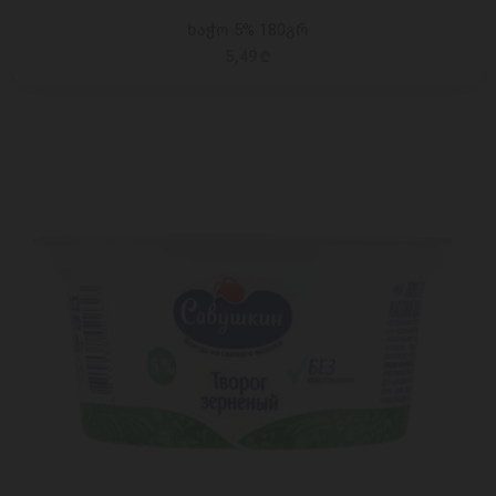
ხაჭო 5% 180გრ
5,49 ₾