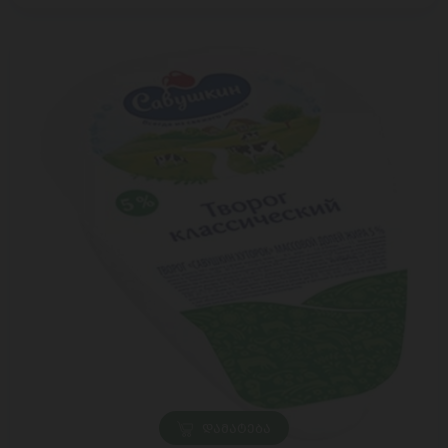
ᲓᲐᲛᲐᲢᲔᲑᲐ