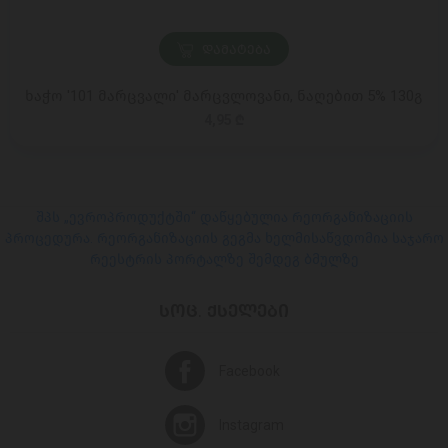
ᲓᲐᲛᲐᲢᲔᲑᲐ
ხაჭო '101 მარცვალი' მარცვლოვანი, ნაღებით 5% 130გ
4,95 ₾
შპს „ევროპროდუქტში“ დაწყებულია რეორგანიზაციის
პროცედურა. რეორგანიზაციის გეგმა ხელმისაწვდომია საჯარო
რეესტრის პორტალზე შემდეგ ბმულზე
ᲡᲝᲪ. ᲥᲡᲔᲚᲔᲑᲘ
Facebook
Instagram