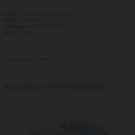
ჯგუფი :
კვერცხი და რძის ნაწარმი
ბრენდი :
სანტინო
შტრიხკოდი :
4860051004947
ზომა :
6 x 6 x 8
მიუწვდომელია Online
ᲛᲡᲒᲐᲕᲡᲘ ᲞᲠᲝᲓᲣᲥᲢᲔᲑᲘ