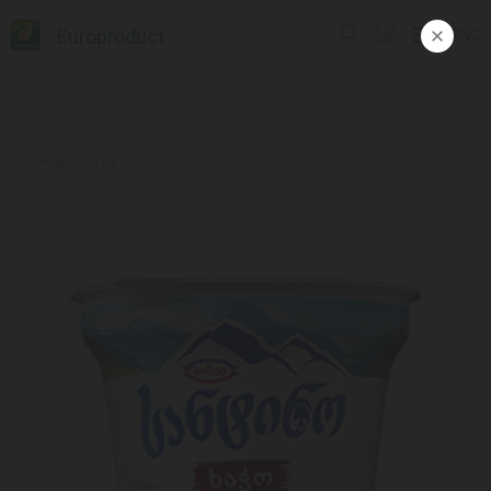
Europroduct
ENG
პროდუქცია
#ხაჭო 'სანტე' 'სანტინო' 320გ