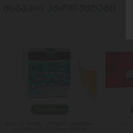
ᲛᲡᲒᲐᲕᲡᲘ ᲞᲠᲝᲓᲣᲥᲢᲔᲑᲘ
ᲓᲐᲛᲐᲢᲔᲑᲐ
შავი ჩაი /დილმა/ „რჩეული“ კარამელით
ჩაი /
და პიტნით (20 პირამიდა ) 6*40 გრ