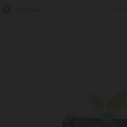
Europroduct
ᲩᲕᲔᲜ Შ
პროდუქცია
#მწვანე ჩაი 'რჩეული' ცეილონის / დილმა / Dilmah / 40გ