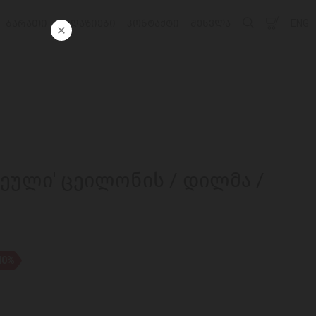
ᲑᲐᲠᲐᲗᲘ
ᲛᲐᲦᲐᲖᲘᲔᲑᲘ
ᲙᲝᲜᲢᲐᲥᲢᲘ
ᲨᲔᲡᲕᲚᲐ
ENG
რჩეული' ცეილონის / დილმა /
40%