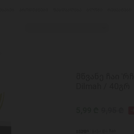
ᲔᲡᲐᲮᲔᲑ
ᲞᲠᲝᲓᲣᲥᲢᲔᲑᲘ
ᲤᲐᲡᲓᲐᲙᲚᲔᲑᲐ
ᲑᲚᲝᲒᲘ
ᲠᲔᲪᲔᲞᲢᲔᲑᲘ
რ
მწვანე ჩაი '
Dilmah / 40გრ
5,99 ₾
9,95 ₾
-
ჯგუფი :
ყავა და ჩაი