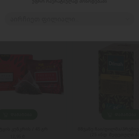
უფრო ოპერატიულად მოწოდებაში
აირჩიეთ ფილიალი..
ᲓᲐᲛᲐᲢᲔᲑᲐ
ᲓᲐᲛᲐᲢᲔᲑᲐ
 ტყის კენკრის / 45 გრ
მწვანე ჩაი/დილმა/პრემიუ
(25 ინდ. შეფუთული პ
12,95 ₾