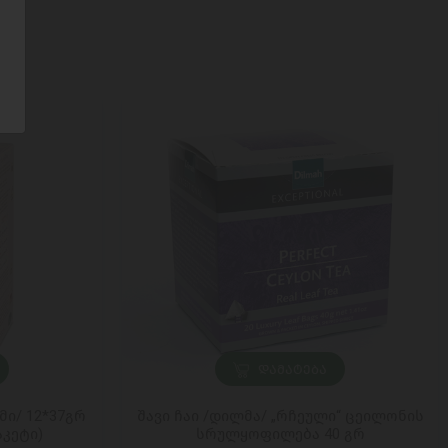
ᲓᲐᲛᲐᲢᲔᲑᲐ
მი/ 12*37გრ
შავი ჩაი /დილმა/ „რჩეული“ ცეილონის
აკეტი)
სრულყოფილება 40 გრ