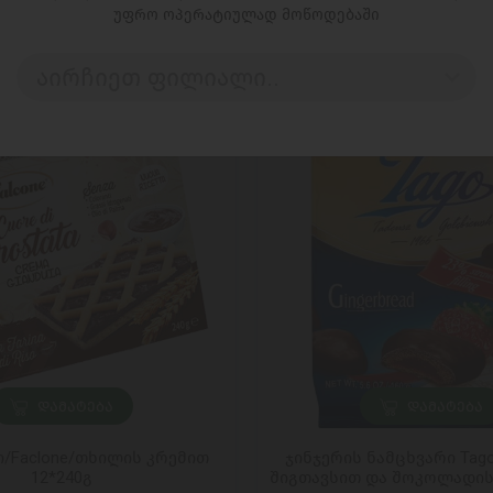
უფრო ოპერატიულად მოწოდებაში
აირჩიეთ ფილიალი..
ᲓᲐᲛᲐᲢᲔᲑᲐ
ᲓᲐᲛᲐᲢᲔᲑᲐ
ი/Faclone/თხილის კრემით
ჯინჯერის ნამცხვარი Tag
12*240გ
შიგთავსით და შოკოლადის