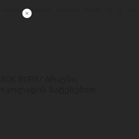
ᲑᲐᲠᲐᲗᲘ
ᲛᲐᲦᲐᲖᲘᲔᲑᲘ
ᲙᲝᲜᲢᲐᲥᲢᲘ
ᲨᲔᲡᲕᲚᲐ
ENG
ICK BURY/ ბრაუნი,
ოკოლადის ნატეხებით