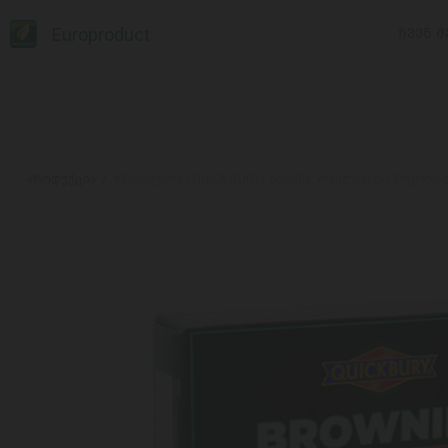
Europroduct
ᲩᲕᲔᲜ Შ
პროდუქცია
#ნამცხვარი /QUICK BURY/ ბრაუნი, თხილით და შოკოლა