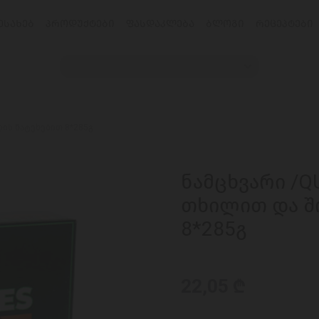
ᲔᲡᲐᲮᲔᲑ
ᲞᲠᲝᲓᲣᲥᲢᲔᲑᲘ
ᲤᲐᲡᲓᲐᲙᲚᲔᲑᲐ
ᲑᲚᲝᲒᲘ
ᲠᲔᲪᲔᲞᲢᲔᲑᲘ
დის ნატეხებით 8*285გ
ნამცხვარი /QU
თხილით და შ
8*285გ
22,05 ₾