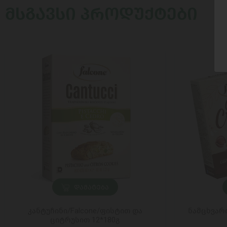
ᲛᲡᲒᲐᲕᲡᲘ ᲞᲠᲝᲓᲣᲥᲢᲔᲑᲘ
ᲓᲐᲛᲐᲢᲔᲑᲐ
კანტუჩინი/Falcone/ფისტით და
ნამცხვარ
ციტრუსით 12*180გ