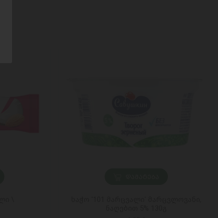
ᲓᲐᲛᲐᲢᲔᲑᲐ
ლი \
ხაჭო '101 მარცვალი' მარცვლოვანი,
ნაღებით 5% 130გ