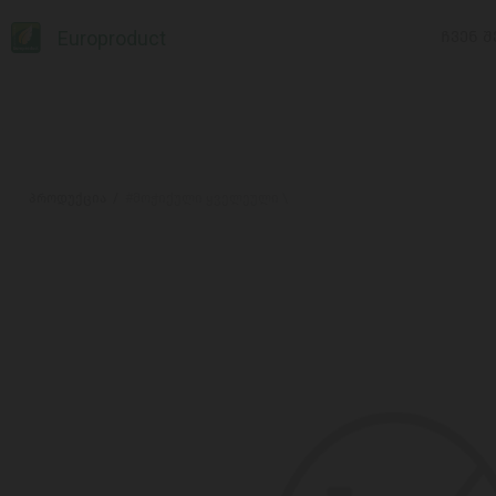
Europroduct
ᲩᲕᲔᲜ Შ
პროდუქცია
#მოჭიქული ყველეული \