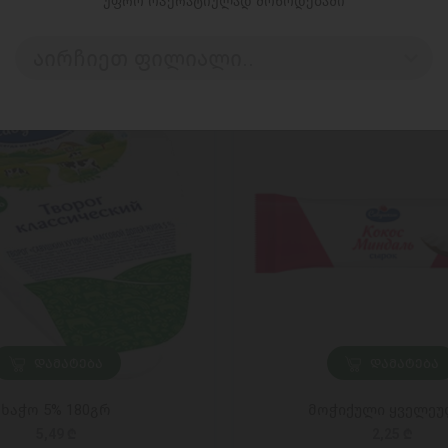
უფრო ოპერატიულად მოწოდებაში
აირჩიეთ ფილიალი..
ᲓᲐᲛᲐᲢᲔᲑᲐ
ᲓᲐᲛᲐᲢᲔᲑᲐ
ხაჭო 5% 180გრ
მოჭიქული ყველეუ
5,49 ₾
2,25 ₾