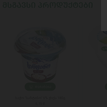
ᲛᲡᲒᲐᲕᲡᲘ ᲞᲠᲝᲓᲣᲥᲢᲔᲑᲘ
ᲓᲐᲛᲐᲢᲔᲑᲐ
ხაჭო 'სანტინო' 6% ჭიქა 180გ
6,15 ₾