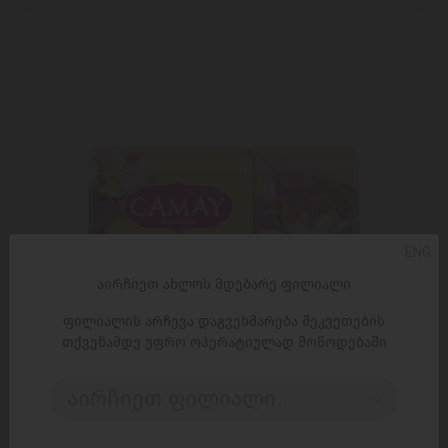
ENG
აირჩიეთ ახლოს მდებარე ფილიალი
ფილიალის არჩევა დაგვეხმარება შეკვეთების
თქვენამდე უფრო ოპერატიულად მოწოდებაში
აირჩიეთ ფილიალი..
ᲓᲐᲛᲐᲢᲔᲑᲐ