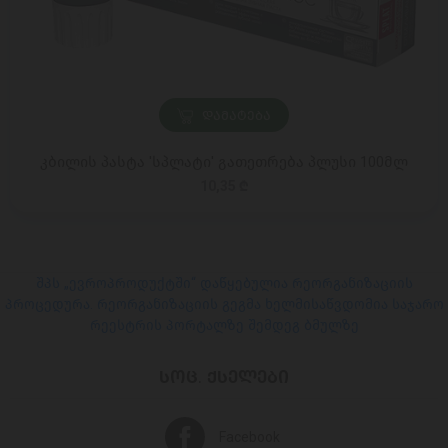
ᲓᲐᲛᲐᲢᲔᲑᲐ
კბილის პასტა 'სპლატი' გათეთრება პლუსი 100მლ
10,35 ₾
შპს „ევროპროდუქტში“ დაწყებულია რეორგანიზაციის
პროცედურა. რეორგანიზაციის გეგმა ხელმისაწვდომია საჯარო
რეესტრის პორტალზე შემდეგ ბმულზე
ᲡᲝᲪ. ᲥᲡᲔᲚᲔᲑᲘ
Facebook