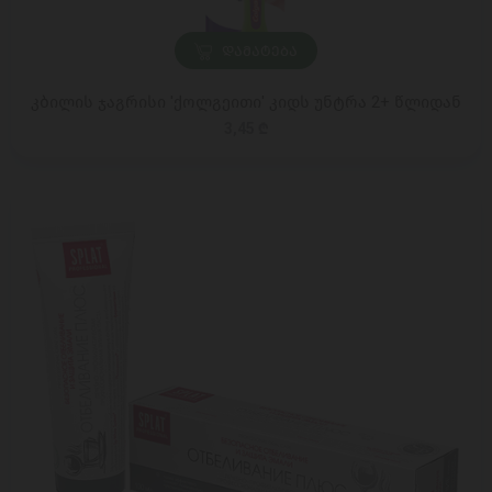
ᲓᲐᲛᲐᲢᲔᲑᲐ
კბილის ჯაგრისი 'ქოლგეითი' კიდს უნტრა 2+ წლიდან
3,45 ₾