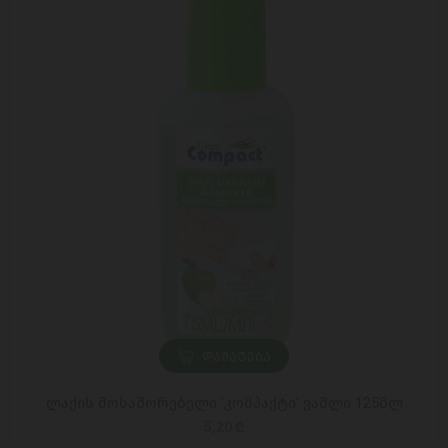
ᲓᲐᲛᲐᲢᲔᲑᲐ
ლაქის მოსაშორებელი 'კომპაქტი' ვაშლი 125მლ
5,20 ₾