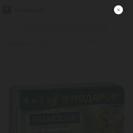
Europroduct
ENG
#საპონი 'პალმოლივი' ეკონომ შეფუთვა, რძე და
პროდუქცია
ალოე (4+1) 70გ