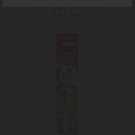
საპონი / ქემეი / ლუნი,/ 48x85 გრ
1,99 ₾
2,95 ₾