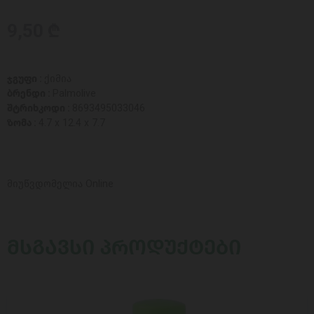
9,50 ₾
ჯგუფი :
ქიმია
ბრენდი :
Palmolive
შტრიხკოდი :
8693495033046
ზომა :
4.7 x 12.4 x 7.7
მიუწვდომელია Online
ᲛᲡᲒᲐᲕᲡᲘ ᲞᲠᲝᲓᲣᲥᲢᲔᲑᲘ