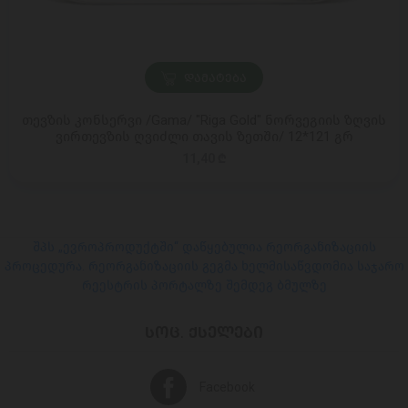
ᲓᲐᲛᲐᲢᲔᲑᲐ
თევზის კონსერვი /Gama/ "Riga Gold" ნორვეგიის ზღვის
ვირთევზის ღვიძლი თავის ზეთში/ 12*121 გრ
11,40 ₾
შპს „ევროპროდუქტში“ დაწყებულია რეორგანიზაციის
პროცედურა. რეორგანიზაციის გეგმა ხელმისაწვდომია საჯარო
რეესტრის პორტალზე შემდეგ ბმულზე
ᲡᲝᲪ. ᲥᲡᲔᲚᲔᲑᲘ
Facebook