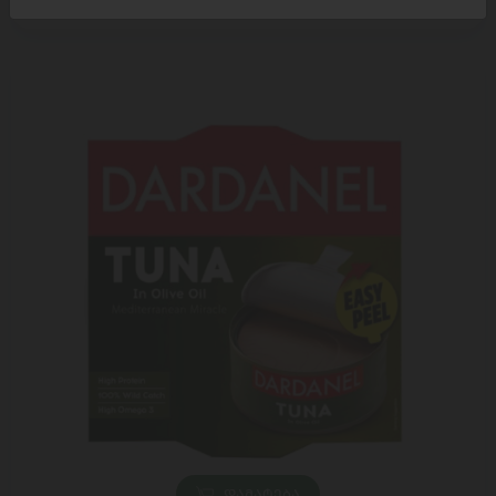
3,49 ₾
6,95 ₾
ᲓᲐᲛᲐᲢᲔᲑᲐ