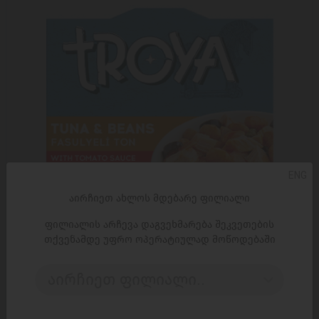
ENG
აირჩიეთ ახლოს მდებარე ფილიალი
ფილიალის არჩევა დაგვეხმარება შეკვეთების
თქვენამდე უფრო ოპერატიულად მოწოდებაში
ᲓᲐᲛᲐᲢᲔᲑᲐ
აირჩიეთ ფილიალი..
თევზის კონსერვი/დარდანელი/თინუსი "ტროია"
ლობიოთი და ტომატის სოუსით 24*150გ