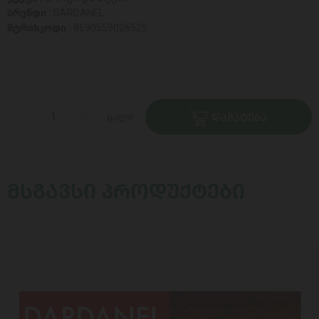
ბრენდი :
DARDANEL
შტრიხკოდი :
8690559026525
ცალი
ᲓᲐᲛᲐᲢᲔᲑᲐ
ᲛᲡᲒᲐᲕᲡᲘ ᲞᲠᲝᲓᲣᲥᲢᲔᲑᲘ