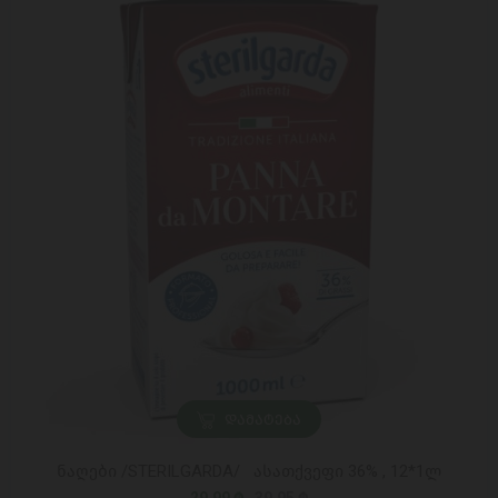
ᲓᲐᲛᲐᲢᲔᲑᲐ
ნაღები /STERILGARDA/ ასათქვეფი 36% , 12*1ლ