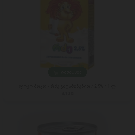
ᲓᲐᲛᲐᲢᲔᲑᲐ
ლოკო მოკო / რძე ვიტამინებით / 2.5% / 1 ლ.
8,10 ₾