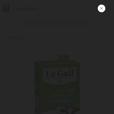
Europroduct
ENG
პროდუქცია
#ფრანგული რძე/Le Gall/ორგანული 1.6% 6*1ლ