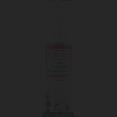
29,99 ₾
39,95 ₾
ᲓᲐᲛᲐᲢᲔᲑᲐ