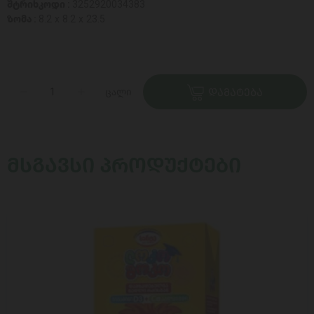
შტრიხკოდი :
3252920034383
ზომა :
8.2 x 8.2 x 23.5
ცალი
ᲓᲐᲛᲐᲢᲔᲑᲐ
ᲛᲡᲒᲐᲕᲡᲘ ᲞᲠᲝᲓᲣᲥᲢᲔᲑᲘ