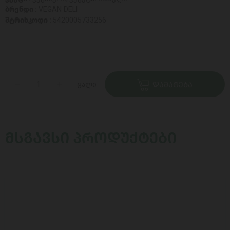
ბრენდი :
VEGAN DELI
შტრიხკოდი :
5420005733256
ცალი
ᲓᲐᲛᲐᲢᲔᲑᲐ
ᲛᲡᲒᲐᲕᲡᲘ ᲞᲠᲝᲓᲣᲥᲢᲔᲑᲘ