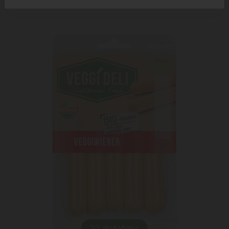
11,99 ₾
16,95 ₾
ᲓᲐᲛᲐᲢᲔᲑᲐ