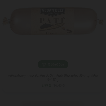
ᲓᲐᲛᲐᲢᲔᲑᲐ
ორგანული ვეგანური პაშტეტის მსგავსი პროდუქტი
9*150გ
8,99 ₾
16,45 ₾