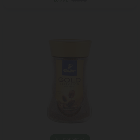
28,99 ₾
45,50 ₾
ᲓᲐᲛᲐᲢᲔᲑᲐ