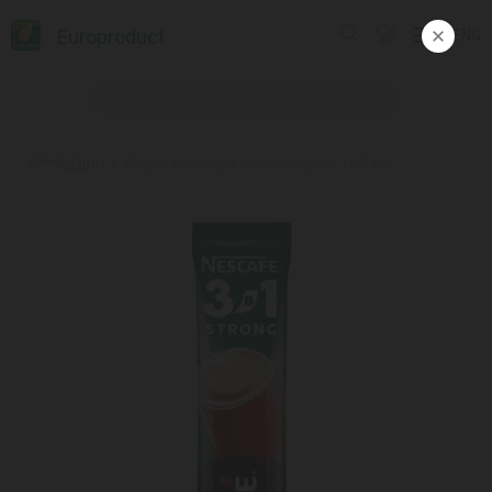
Europroduct
ENG
პროდუქცია
#ყავა / ნესკაფე 3 in 1 / ძლიერი / 14.5 გრ