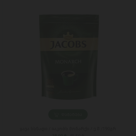
ᲓᲐᲛᲐᲢᲔᲑᲐ
ყავა ხსნადი / იაკობს მონარქი / ე.შ /190გრ