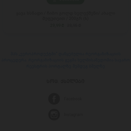
ყავა ხსნადი / ჩიბო გოლდ სელექშენი/ ახალი
შეფუთვით / 200გრ (6)
29,99 ₾
38,95 ₾
შპს „ევროპროდუქტში“ დაწყებულია რეორგანიზაციის
პროცედურა. რეორგანიზაციის გეგმა ხელმისაწვდომია საჯარო
რეესტრის პორტალზე შემდეგ ბმულზე
ᲡᲝᲪ. ᲥᲡᲔᲚᲔᲑᲘ
Facebook
Instagram