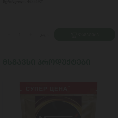
შტრიხკოდი :
46226921
ცალი
ᲓᲐᲛᲐᲢᲔᲑᲐ
ᲛᲡᲒᲐᲕᲡᲘ ᲞᲠᲝᲓᲣᲥᲢᲔᲑᲘ