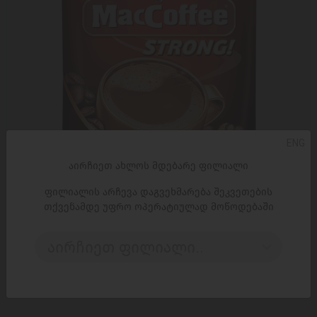
ENG
აირჩიეთ ახლოს მდებარე ფილიალი
ფილიალის არჩევა დაგვეხმარება შეკვეთების
თქვენამდე უფრო ოპერატიულად მოწოდებაში
ᲓᲐᲛᲐᲢᲔᲑᲐ
აირჩიეთ ფილიალი..
ხსნადი ყავა 'მაკკოფე' ძლიერი
0,55 ₾