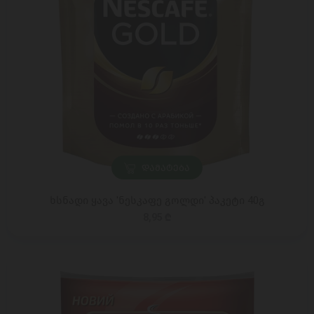
ᲓᲐᲛᲐᲢᲔᲑᲐ
ხსნადი ყავა 'ნესკაფე გოლდი' პაკეტი 40გ
8,95 ₾