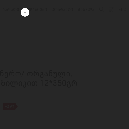
ᲑᲐᲠᲐᲗᲘ
ᲛᲐᲦᲐᲖᲘᲔᲑᲘ
ᲙᲝᲜᲢᲐᲥᲢᲘ
ᲨᲔᲡᲕᲚᲐ
ENG
 ნერო/ ორგანული,
აზილიკით 12*350გრ
-29%