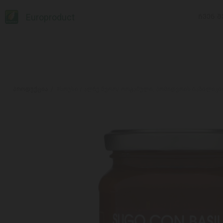
Europroduct
ᲩᲕᲔᲜ Შ
პროდუქცია
#სოუსი / ალჩე ნერო/ ორგანული, პომიდვრის ბაზილიკი