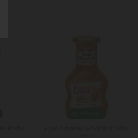
ᲓᲐᲛᲐᲢᲔᲑᲐ
რი 15*450გ
სოუსი /Schwartau/ კარამელი 8*125მლ
9,85 ₾