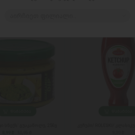
აირჩიეთ ფილიალი..
ᲓᲐᲛᲐᲢᲔᲑᲐ
ᲓᲐᲛᲐᲢᲔᲑᲐ
ეი სნექს' გუაკამოლე, 250გ
კეჩუპი/ ROLESKI/ კლასიკუ
8,99 ₾
13,95 ₾
9,30 ₾