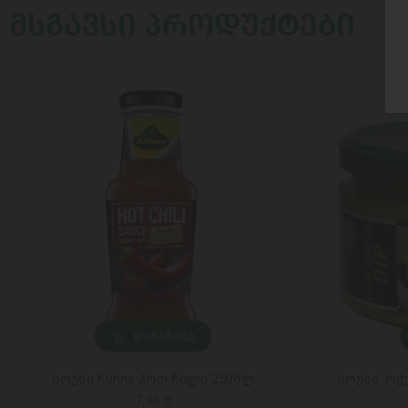
ᲛᲡᲒᲐᲕᲡᲘ ᲞᲠᲝᲓᲣᲥᲢᲔᲑᲘ
ᲓᲐᲛᲐᲢᲔᲑᲐ
სოუსი Kuhne ჰოთ ჩილი 250მლ
სოუსი 'ოქ
7,95 ₾