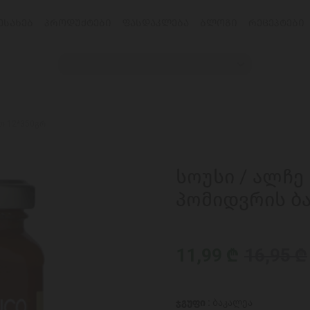
ᲔᲡᲐᲮᲔᲑ
ᲞᲠᲝᲓᲣᲥᲢᲔᲑᲘ
ᲤᲐᲡᲓᲐᲙᲚᲔᲑᲐ
ᲑᲚᲝᲒᲘ
ᲠᲔᲪᲔᲞᲢᲔᲑᲘ
თ 12*350გრ
სოუსი / ალჩე
პომიდვრის ბ
11,99 ₾
16,95 ₾
ჯგუფი :
ბაკალეა