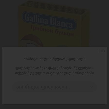
ENG
აირჩიეთ ახლოს მდებარე ფილიალი
ფილიალის არჩევა დაგვეხმარება შეკვეთების
თქვენამდე უფრო ოპერატიულად მოწოდებაში
ᲓᲐᲛᲐᲢᲔᲑᲐ
აირჩიეთ ფილიალი..
სუპი 'გალინა ბლანკა' სოკო
0,25 ₾