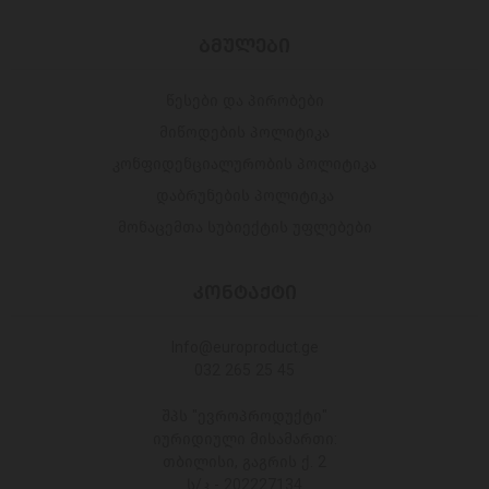
ᲑᲛᲣᲚᲔᲑᲘ
წესები და პირობები
მიწოდების პოლიტიკა
კონფიდენციალურობის პოლიტიკა
დაბრუნების პოლიტიკა
მონაცემთა სუბიექტის უფლებები
ᲙᲝᲜᲢᲐᲥᲢᲘ
Info@europroduct.ge
032 265 25 45
შპს "ევროპროდუქტი"
იურიდიული მისამართი:
თბილისი, გაგრის ქ. 2
ს/კ - 202227134