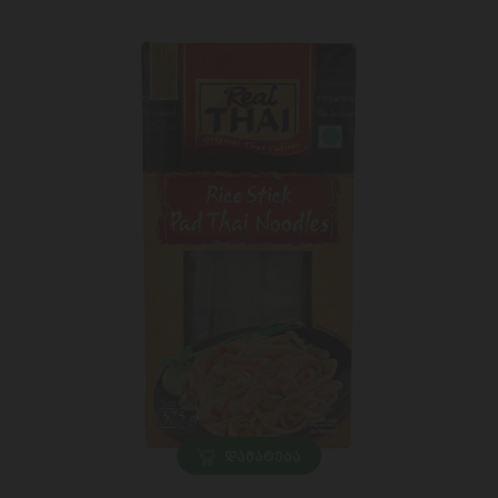
ᲓᲐᲛᲐᲢᲔᲑᲐ