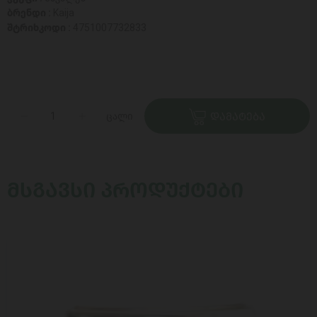
ბრენდი :
Kaija
შტრიხკოდი :
4751007732833
ცალი
ᲓᲐᲛᲐᲢᲔᲑᲐ
ᲛᲡᲒᲐᲕᲡᲘ ᲞᲠᲝᲓᲣᲥᲢᲔᲑᲘ