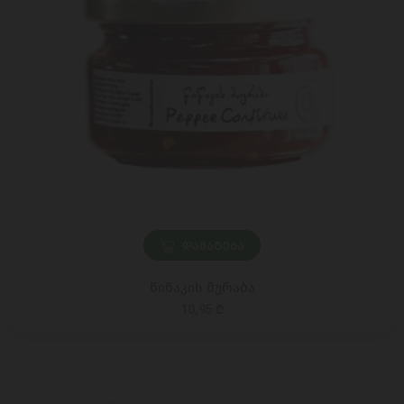
ᲓᲐᲛᲐᲢᲔᲑᲐ
წიწაკის მურაბა
10,95 ₾