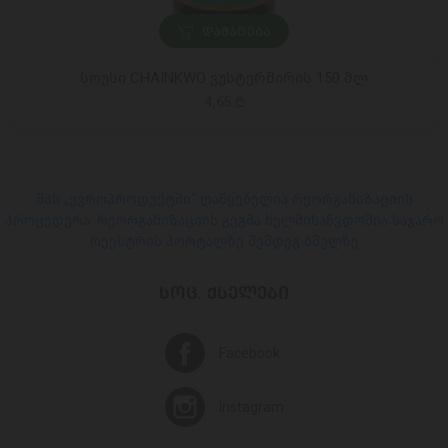
ᲓᲐᲛᲐᲢᲔᲑᲐ
სოუსი CHAINKWO ვუსტერშირის 150 მლ
4,65 ₾
შპს „ევროპროდუქტში“ დაწყებულია რეორგანიზაციის
პროცედურა. რეორგანიზაციის გეგმა ხელმისაწვდომია საჯარო
რეესტრის პორტალზე შემდეგ ბმულზე
ᲡᲝᲪ. ᲥᲡᲔᲚᲔᲑᲘ
Facebook
Instagram