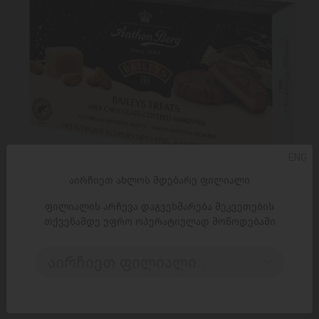
ENG
აირჩიეთ ახლოს მდებარე ფილიალი
ფილიალის არჩევა დაგვეხმარება შეკვეთების
თქვენამდე უფრო ოპერატიულად მოწოდებაში
ᲓᲐᲛᲐᲢᲔᲑᲐ
შოკოლადი/ /Toms/ "Anthon Berg" მარციპანი ბეილისით
აირჩიეთ ფილიალი..
და რძიანი შოკოლადით 12*175გ
28,95 ₾