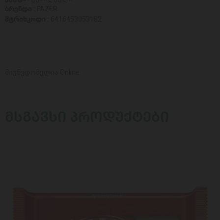
ბრენდი :
FAZER
შტრიხკოდი :
6416453053182
მიუწვდომელია Online
ᲛᲡᲒᲐᲕᲡᲘ ᲞᲠᲝᲓᲣᲥᲢᲔᲑᲘ