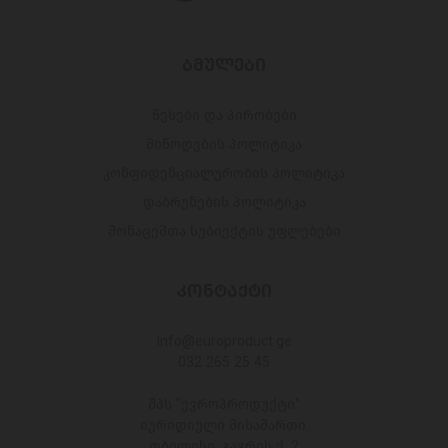
ᲑᲛᲣᲚᲔᲑᲘ
წესები და პირობები
მიწოდების პოლიტიკა
კონფიდენციალურობის პოლიტიკა
დაბრუნების პოლიტიკა
მონაცემთა სუბიექტის უფლებები
ᲙᲝᲜᲢᲐᲥᲢᲘ
Info@europroduct.ge
032 265 25 45
შპს "ევროპროდუქტი"
იურიდიული მისამართი:
თბილისი, გაგრის ქ. 2