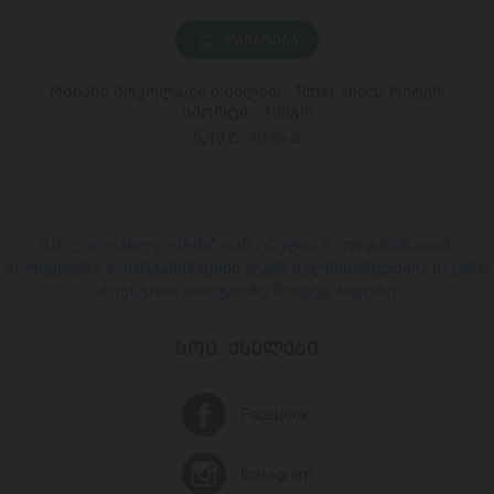
ᲓᲐᲛᲐᲢᲔᲑᲐ
რძიანი შოკოლადი თხილით - Ritter sport/ რიტერ
სპორტი - 100გრ
5,49 ₾
10,95 ₾
შპს „ევროპროდუქტში“ დაწყებულია რეორგანიზაციის
პროცედურა. რეორგანიზაციის გეგმა ხელმისაწვდომია საჯარო
რეესტრის პორტალზე შემდეგ ბმულზე
ᲡᲝᲪ. ᲥᲡᲔᲚᲔᲑᲘ
Facebook
Instagram