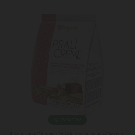
ᲓᲐᲛᲐᲢᲔᲑᲐ
შოკოლადი / Vergani / რძიანი შოკოლადის პრალინე