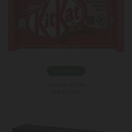
ᲓᲐᲛᲐᲢᲔᲑᲐ
კიტკეტი / 41.5 გრ
2,75 ₾
3,45 ₾