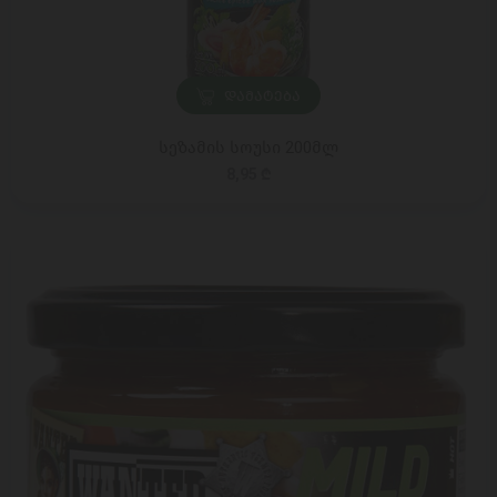
ᲓᲐᲛᲐᲢᲔᲑᲐ
სეზამის სოუსი 200მლ
8,95 ₾