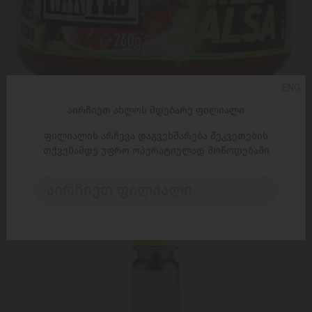
ENG
ᲓᲐᲛᲐᲢᲔᲑᲐ
აირჩიეთ ახლოს მდებარე ფილიალი
ფილიალის არჩევა დაგვეხმარება შეკვეთების
სოუსი 'ოქეი სნექს' სალსა 260გ
თქვენამდე უფრო ოპერატიულად მოწოდებაში
7,99 ₾
10,95 ₾
აირჩიეთ ფილიალი..