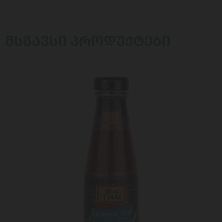
ᲛᲡᲒᲐᲕᲡᲘ ᲞᲠᲝᲓᲣᲥᲢᲔᲑᲘ