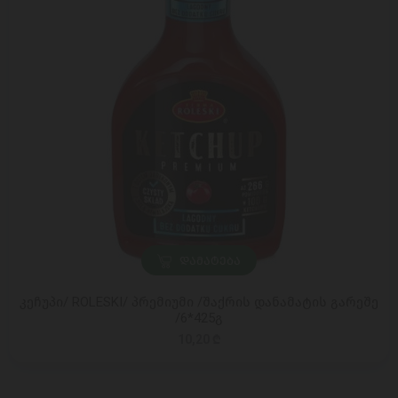
ᲓᲐᲛᲐᲢᲔᲑᲐ
კეჩუპი/ ROLESKI/ პრემიუმი /შაქრის დანამატის გარეშე
/6*425გ
10,20 ₾