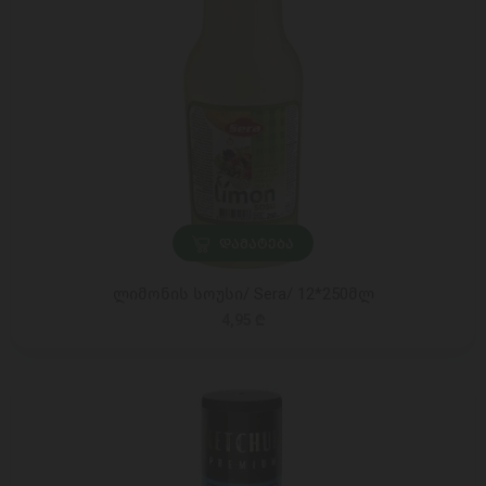
ᲓᲐᲛᲐᲢᲔᲑᲐ
ლიმონის სოუსი/ Sera/ 12*250მლ
4,95 ₾