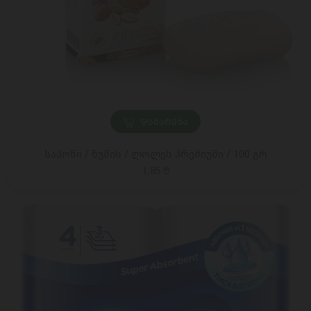
ᲓᲐᲛᲐᲢᲔᲑᲐ
საპონი / ნუშის / ლოლეს პრემიუმი / 100 გრ
1,85 ₾