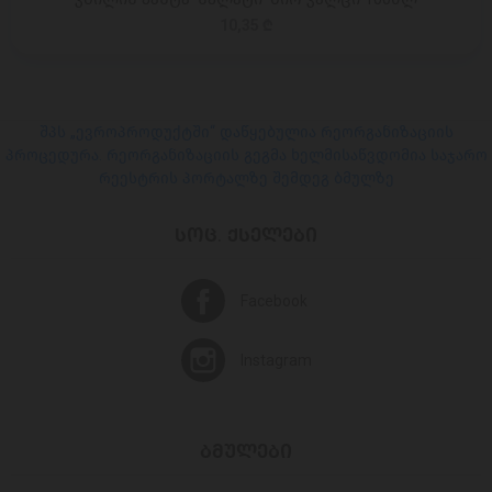
10,35 ₾
შპს „ევროპროდუქტში“ დაწყებულია რეორგანიზაციის
პროცედურა. რეორგანიზაციის გეგმა ხელმისაწვდომია საჯარო
რეესტრის პორტალზე შემდეგ ბმულზე
ᲡᲝᲪ. ᲥᲡᲔᲚᲔᲑᲘ
Facebook
Instagram
ᲑᲛᲣᲚᲔᲑᲘ