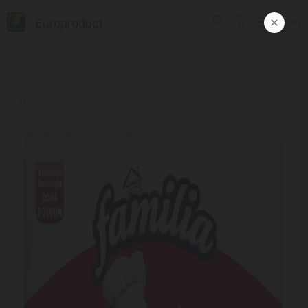
Europroduct
ENG
პროდუქცია
#ხელსახოცი 'ფამილია' 1-ფენა