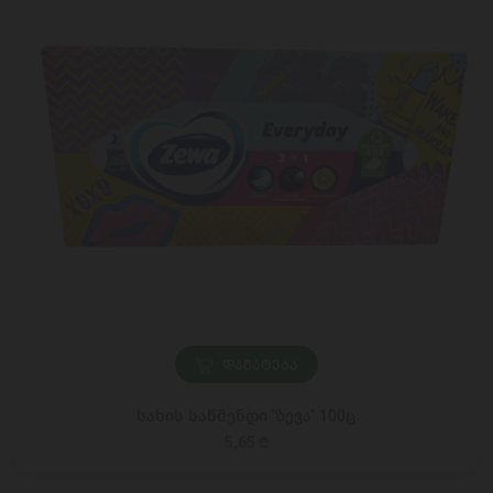
ᲓᲐᲛᲐᲢᲔᲑᲐ
სახის საწმენდი 'ზევა' 100ც
5,65 ₾