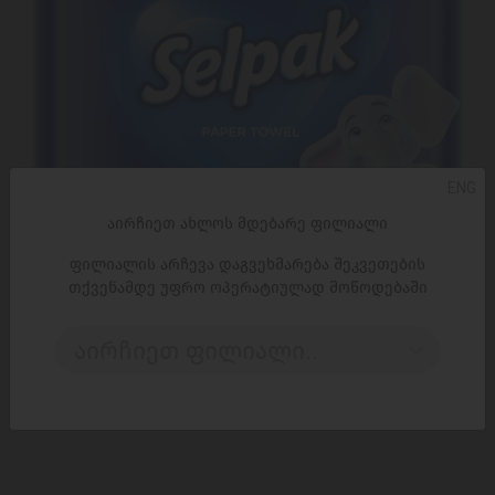
ENG
აირჩიეთ ახლოს მდებარე ფილიალი
ფილიალის არჩევა დაგვეხმარება შეკვეთების
ᲓᲐᲛᲐᲢᲔᲑᲐ
თქვენამდე უფრო ოპერატიულად მოწოდებაში
ტუალეტის ქაღალდი / სელპაკი დელუქსი 12x4ც / 3
ფენა
აირჩიეთ ფილიალი..
6,99 ₾
9,90 ₾