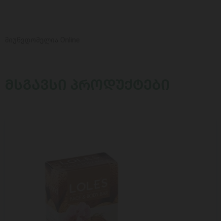
მიუწვდომელია Online
ᲛᲡᲒᲐᲕᲡᲘ ᲞᲠᲝᲓᲣᲥᲢᲔᲑᲘ