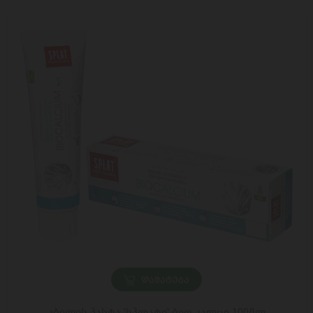
ᲓᲐᲛᲐᲢᲔᲑᲐ
კბილის პასტა 'სპლატი' ბიო კალცი 100მლ