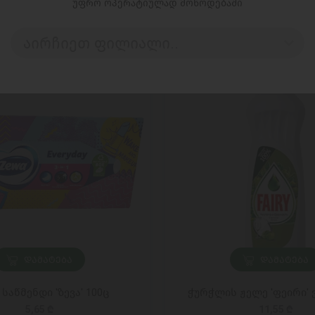
უფრო ოპერატიულად მოწოდებაში
აირჩიეთ ფილიალი..
ᲓᲐᲛᲐᲢᲔᲑᲐ
ᲓᲐᲛᲐᲢᲔᲑᲐ
 საწმენდი 'ზევა' 100ც
ჭურჭლის ჟელე 'ფეირი'
5,65 ₾
11,55 ₾