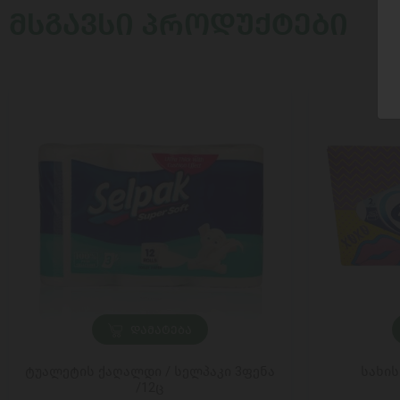
ᲛᲡᲒᲐᲕᲡᲘ ᲞᲠᲝᲓᲣᲥᲢᲔᲑᲘ
ᲓᲐᲛᲐᲢᲔᲑᲐ
ტუალეტის ქაღალდი / სელპაკი 3ფენა
სახის
/12ც