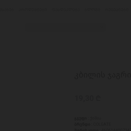
ᲔᲡᲐᲮᲔᲑ
ᲞᲠᲝᲓᲣᲥᲢᲔᲑᲘ
ᲤᲐᲡᲓᲐᲙᲚᲔᲑᲐ
ᲑᲚᲝᲒᲘ
ᲠᲔᲪᲔᲞᲢᲔᲑᲘ
კბილის ჯაგრი
19,30 ₾
ჯგუფი :
ქიმია
ბრენდი :
COLGATE
შტრიხკოდი :
460614400734