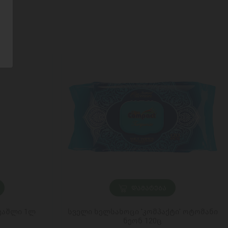
ᲓᲐᲛᲐᲢᲔᲑᲐ
 ვაშლი 1ლ
სველი ხელსახოცი 'კომპაქტი' ოტომანი
ნეონ 120ც