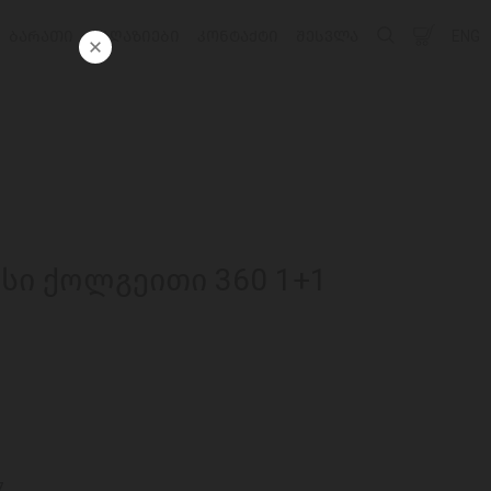
ᲑᲐᲠᲐᲗᲘ
ᲛᲐᲦᲐᲖᲘᲔᲑᲘ
ᲙᲝᲜᲢᲐᲥᲢᲘ
ᲨᲔᲡᲕᲚᲐ
ENG
სი ქოლგეითი 360 1+1
7