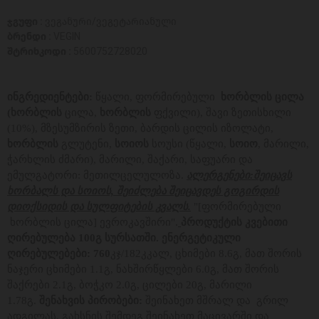
ჯგუფი :
ვეგანური/ვეგეტარიანული
ბრენდი :
VEGIN
შტრიხკოდი :
5600752728020
ინგრედიენტები:
წყალი, ფორმირებული
ხორბლის ცილა
(ხორბლის
ცილა,
ხორბლის
ფქვილი), შავი ზეთისხილი
(10%), მზესუმზირის ზეთი, ბარდის ცილის იზოლატი,
ხორბლის
გლუტენი,
სოიოს
სოუსი (წყალი,
სოიო
, მარილი,
ჭარხლის ძმარი), მარილი, შაქარი, საფუარი და
ემულგატორი: მეთილცელულოზა.
ალერგენები:შეიცავს
ხორბალს და სოიოს, შეიძლება შეიცავდეს გოგირდის
დიოქსიდის და სულფიტების კვალს.
"[ფორმირებული
ხორბლის ცილა] ევროკავშირი".
პროდუქტის კვებითი
ღირებულება 100გ სურსათში. ენერგეტიკული
ღირებულებები: 760
კჯ/182კკალ, ცხიმები 8.6გ,
მათ შორის
ნაჯერი ცხიმები 1.1გ, ნახშირწყლები 6.0გ, მათ შორის
შაქრები 2.1გ, ბოჭკო 2.0გ, ცილები 20გ, მარილი
1.78გ.
შენახვის პირობები:
შეინახეთ მშრალ და გრილ
ადგილას, გახსნის შემდეგ შეინახეთ მაცივარში და