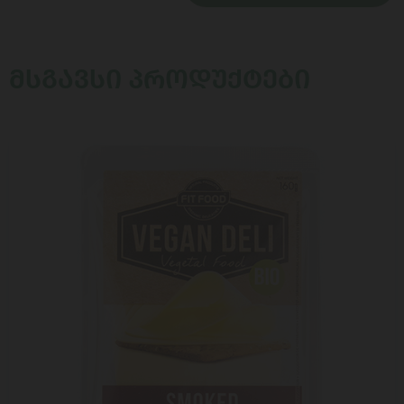
ᲛᲡᲒᲐᲕᲡᲘ ᲞᲠᲝᲓᲣᲥᲢᲔᲑᲘ