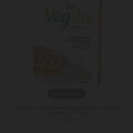
ᲓᲐᲛᲐᲢᲔᲑᲐ
ბურგერის ვეგანური პროდუქტი/ Vegin/ სოკოთი
/13(2*80გ)/ 13*160გ
12,95 ₾