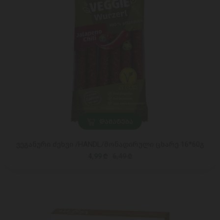
ᲓᲐᲛᲐᲢᲔᲑᲐ
ვეგანური ძეხვი /HANDL/მონადირული ცხარე 16*60გ
4,99 ₾
6,49 ₾