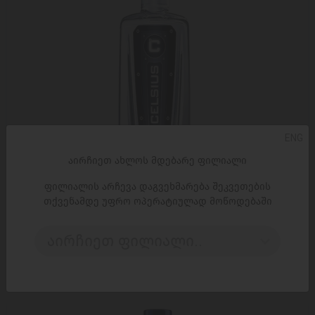
ENG
აირჩიეთ ახლოს მდებარე ფილიალი
ფილიალის არჩევა დაგვეხმარება შეკვეთების
თქვენამდე უფრო ოპერატიულად მოწოდებაში
ᲓᲐᲛᲐᲢᲔᲑᲐ
აირჩიეთ ფილიალი..
არაყი 'ცელსი' ორიგინალი 0.5ლ
26,00 ₾