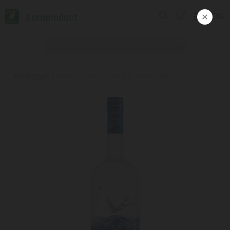
Europroduct
ENG
პროდუქცია
#არაყი / გრეი გუსი / გ.დ. ალკო / 40% / 1 ლ