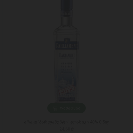
ᲓᲐᲛᲐᲢᲔᲑᲐ
არაყი 'პარლამენტი' კლასიკი 40% 0.5ლ
24,60 ₾