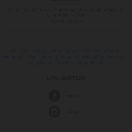
არაყი / სტალიჩნაია / საქართველოს დისტრიბუცია და
ლოგისტიკა / 1 ლ
39,35 ₾
58,90 ₾
შპს „ევროპროდუქტში“ დაწყებულია რეორგანიზაციის
პროცედურა. რეორგანიზაციის გეგმა ხელმისაწვდომია საჯარო
რეესტრის პორტალზე შემდეგ ბმულზე
ᲡᲝᲪ. ᲥᲡᲔᲚᲔᲑᲘ
Facebook
Instagram