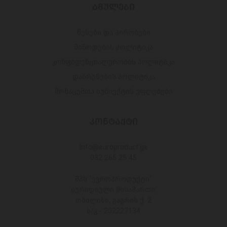
ᲑᲛᲣᲚᲔᲑᲘ
წესები და პირობები
მიწოდების პოლიტიკა
კონფიდენციალურობის პოლიტიკა
დაბრუნების პოლიტიკა
მონაცემთა სუბიექტის უფლებები
ᲙᲝᲜᲢᲐᲥᲢᲘ
Info@europroduct.ge
032 265 25 45
შპს "ევროპროდუქტი"
იურიდიული მისამართი:
თბილისი, გაგრის ქ. 2
ს/კ - 202227134