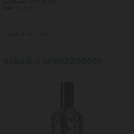
შტრიხკოდი :
080480280017
ზომა :
8 x 8 x 37
მიუწვდომელია Online
ᲛᲡᲒᲐᲕᲡᲘ ᲞᲠᲝᲓᲣᲥᲢᲔᲑᲘ