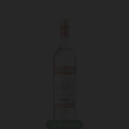
ᲓᲐᲛᲐᲢᲔᲑᲐ