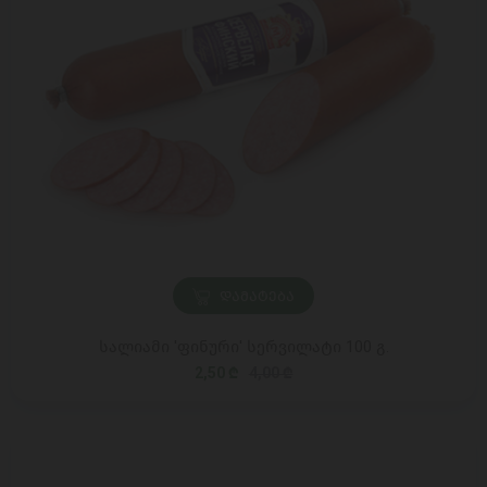
ᲓᲐᲛᲐᲢᲔᲑᲐ
სალიამი 'ფინური' სერვილატი 100 გ.
2,50 ₾
4,00 ₾