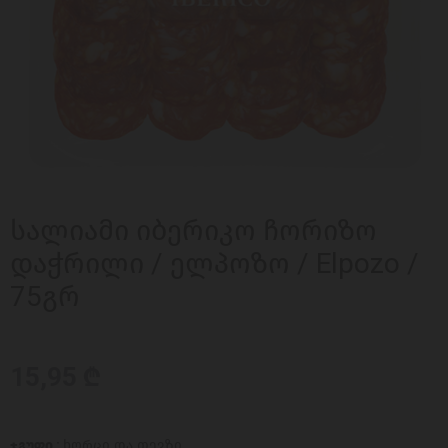
სალიამი იბერიკო ჩორიზო
დაჭრილი / ელპოზო / Elpozo /
75გრ
15,95 ₾
ჯგუფი :
ხორცი და თევზი