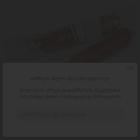
ENG
აირჩიეთ ახლოს მდებარე ფილიალი
ფილიალის არჩევა დაგვეხმარება შეკვეთების
თქვენამდე უფრო ოპერატიულად მოწოდებაში
ᲓᲐᲛᲐᲢᲔᲑᲐ
აირჩიეთ ფილიალი..
ძეხვი პეპერონი, უმად შებოლილი, უმაღლესი
ხარისხის 280გრ
10,99 ₾
17,95 ₾