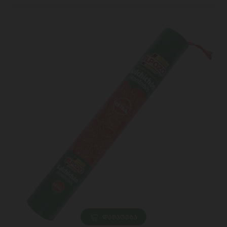
ᲓᲐᲛᲐᲢᲔᲑᲐ