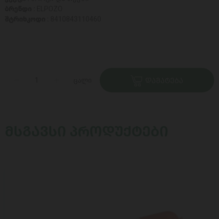
ბრენდი :
ELPOZO
შტრიხკოდი :
8410843110460
ცალი
ᲓᲐᲛᲐᲢᲔᲑᲐ
ᲛᲡᲒᲐᲕᲡᲘ ᲞᲠᲝᲓᲣᲥᲢᲔᲑᲘ