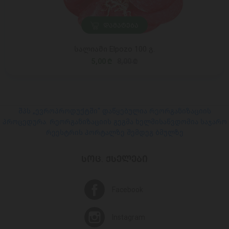
ᲓᲐᲛᲐᲢᲔᲑᲐ
სალიამი Elpozo 100 გ.
5,00 ₾
8,00 ₾
შპს „ევროპროდუქტში“ დაწყებულია რეორგანიზაციის
პროცედურა. რეორგანიზაციის გეგმა ხელმისაწვდომია საჯარო
რეესტრის პორტალზე შემდეგ ბმულზე
ᲡᲝᲪ. ᲥᲡᲔᲚᲔᲑᲘ
Facebook
Instagram