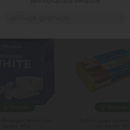
უფრო ოპერატიულად მოწოდებაში
აირჩიეთ ფილიალი..
ᲓᲐᲛᲐᲢᲔᲑᲐ
ᲓᲐᲛᲐᲢᲔᲑᲐ
 პროდუქტი 'Nordex Food
მდნარი ყველი Lactima
'აკადია' 500 გ
(ფოლგაში) 100 