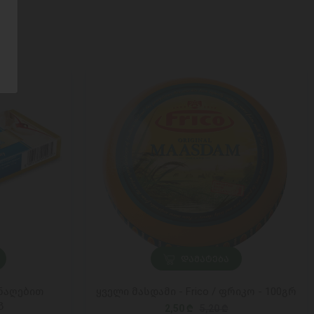
ᲓᲐᲛᲐᲢᲔᲑᲐ
 ნაღებით
ყველი მასდამი - Frico / ფრიკო - 100გრ
გ
2,50 ₾
5,20 ₾