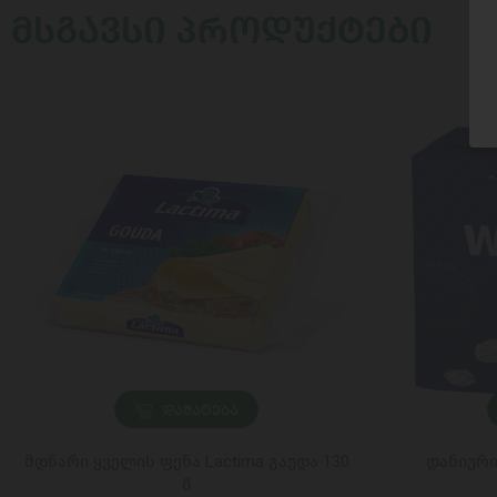
ᲛᲡᲒᲐᲕᲡᲘ ᲞᲠᲝᲓᲣᲥᲢᲔᲑᲘ
ᲓᲐᲛᲐᲢᲔᲑᲐ
მდნარი ყველის ფენა Lactima გაუდა 130
დანიური
გ