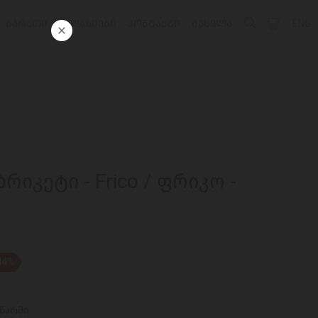
ᲑᲐᲠᲐᲗᲘ
ᲛᲐᲦᲐᲖᲘᲔᲑᲘ
ᲙᲝᲜᲢᲐᲥᲢᲘ
ᲨᲔᲡᲕᲚᲐ
ENG
რიკეტი - Frico / ფრიკო -
44%
აწარმი