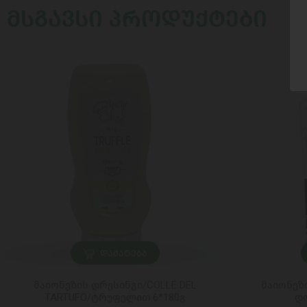
ᲛᲡᲒᲐᲕᲡᲘ ᲞᲠᲝᲓᲣᲥᲢᲔᲑᲘ
ᲓᲐᲛᲐᲢᲔᲑᲐ
მაიონეზის დრესინგი/COLLE DEL
მაიონეზ
TARTUFO/ტრუფელით 6*180გ
დ