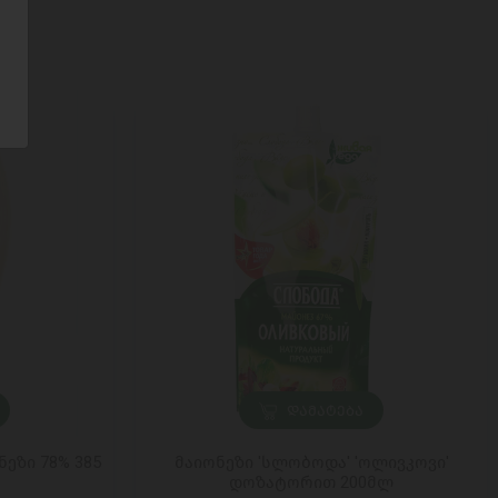
ᲓᲐᲛᲐᲢᲔᲑᲐ
ნეზი 78% 385
მაიონეზი 'სლობოდა' 'ოლივკოვი'
დოზატორით 200მლ