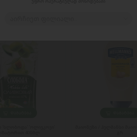
უფრო ოპერატიულად მოწოდებაში
აირჩიეთ ფილიალი..
ᲓᲐᲛᲐᲢᲔᲑᲐ
ᲓᲐᲛᲐᲢᲔᲑᲐ
ი 'სლობოდა' 'ოლივკოვი'
მაიონეზი / ჰელმანსი მაიო
ოზატორით 400მლ
გრ