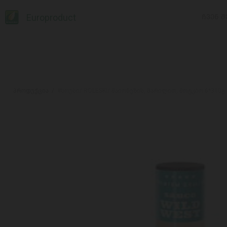
Europroduct
ᲩᲕᲔᲜ Შ
პროდუქცია
#სოუსი/ ROLESKI/ მაიონეზის, მარილით, მოტკბო 6*310გ