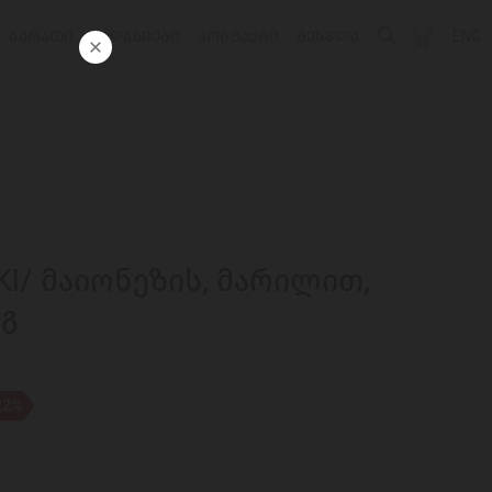
ᲑᲐᲠᲐᲗᲘ
ᲛᲐᲦᲐᲖᲘᲔᲑᲘ
ᲙᲝᲜᲢᲐᲥᲢᲘ
ᲨᲔᲡᲕᲚᲐ
ENG
KI/ მაიონეზის, მარილით,
0გ
22%