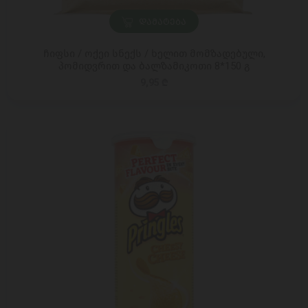
ᲓᲐᲛᲐᲢᲔᲑᲐ
ჩიფსი / ოქეი სნექს / ხელით მომზადებული,
პომიდვრით და ბალზამიკოთი 8*150 გ
9,95 ₾