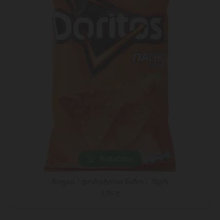
ᲓᲐᲛᲐᲢᲔᲑᲐ
ჩიფსი / დორიტოსი ნაჩო / 70გრ
3,95 ₾