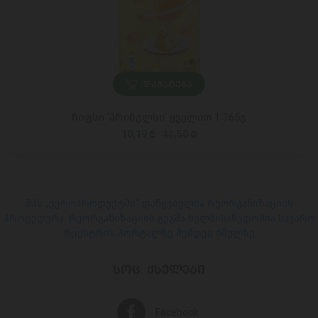
ᲓᲐᲛᲐᲢᲔᲑᲐ
ჩიფსი 'პრინგლსი' ყველით 1 165გ
10,19 ₾
12,50 ₾
შპს „ევროპროდუქტში“ დაწყებულია რეორგანიზაციის
პროცედურა. რეორგანიზაციის გეგმა ხელმისაწვდომია საჯარო
რეესტრის პორტალზე შემდეგ ბმულზე
ᲡᲝᲪ. ᲥᲡᲔᲚᲔᲑᲘ
Facebook