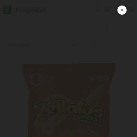
Europroduct
ENG
პროდუქცია
# 'ზელატოსი' ყველის ბურთულა 65 გ.