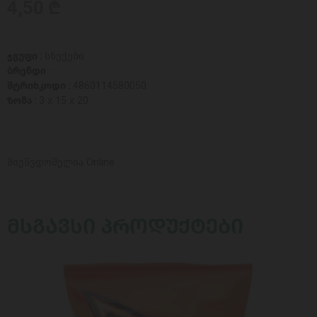
4,50 ₾
ჯგუფი :
სნექები
ბრენდი :
შტრიხკოდი :
4860114580050
ზომა :
3 x 15 x 20
მიუწვდომელია Online
ᲛᲡᲒᲐᲕᲡᲘ ᲞᲠᲝᲓᲣᲥᲢᲔᲑᲘ