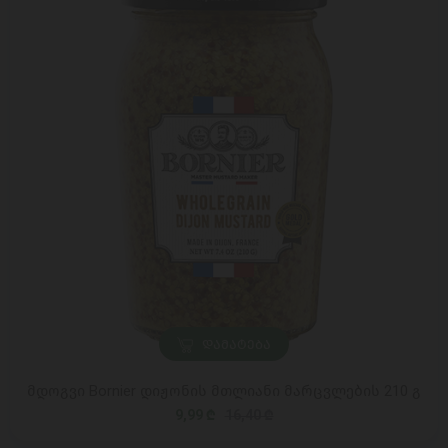
ᲓᲐᲛᲐᲢᲔᲑᲐ
მდოგვი Bornier დიჟონის მთლიანი მარცვლების 210 გ
9,99 ₾
16,40 ₾