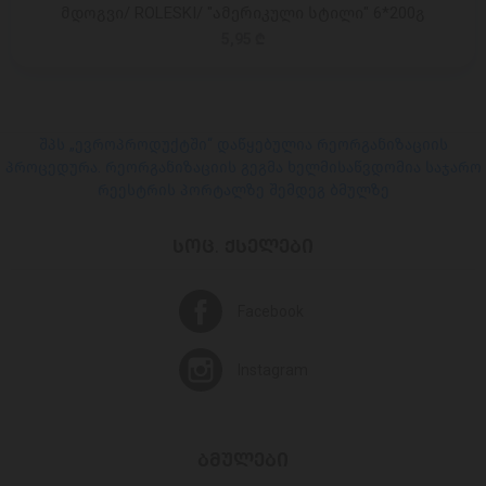
მდოგვი/ ROLESKI/ "ამერიკული სტილი" 6*200გ
5,95 ₾
შპს „ევროპროდუქტში“ დაწყებულია რეორგანიზაციის
პროცედურა. რეორგანიზაციის გეგმა ხელმისაწვდომია საჯარო
რეესტრის პორტალზე შემდეგ ბმულზე
ᲡᲝᲪ. ᲥᲡᲔᲚᲔᲑᲘ
Facebook
Instagram
ᲑᲛᲣᲚᲔᲑᲘ