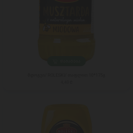
ᲓᲐᲛᲐᲢᲔᲑᲐ
მდოგვი/ ROLESKI/ თაფლით 10*175გ
4,40 ₾