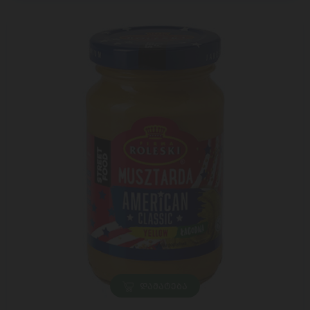
ᲓᲐᲛᲐᲢᲔᲑᲐ