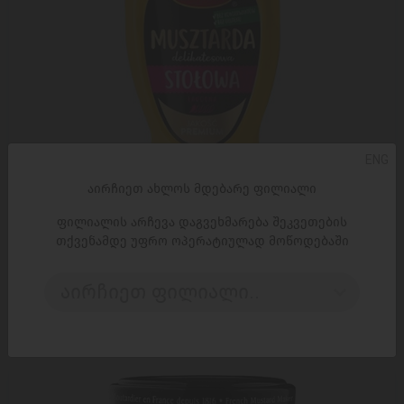
ENG
აირჩიეთ ახლოს მდებარე ფილიალი
ფილიალის არჩევა დაგვეხმარება შეკვეთების
თქვენამდე უფრო ოპერატიულად მოწოდებაში
ᲓᲐᲛᲐᲢᲔᲑᲐ
აირჩიეთ ფილიალი..
მდოგვი/ ROLESKI/ კლასიკური 16*275გ
3,99 ₾
5,50 ₾