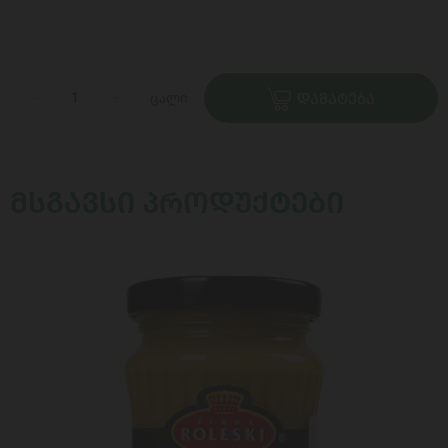
ცალი
ᲓᲐᲛᲐᲢᲔᲑᲐ
ᲛᲡᲒᲐᲕᲡᲘ ᲞᲠᲝᲓᲣᲥᲢᲔᲑᲘ