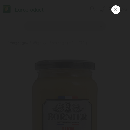
Europroduct
ENG
პროდუქცია
#მდოგვი Bornier დიჟონის 370 გ