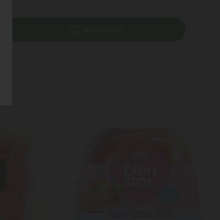
ᲓᲐᲛᲐᲢᲔᲑᲐ