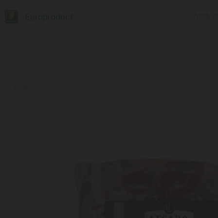
Europroduct
ᲩᲕᲔᲜ Შ
პროდუქცია
#ხამონი / Elpozo / იბერიკო უძვლო / უგლუტენო 2*2,5 კგ