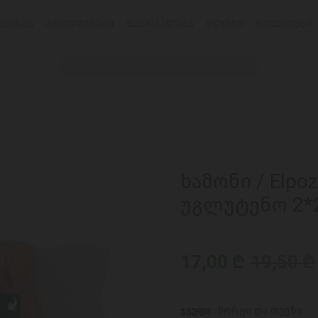
ᲔᲡᲐᲮᲔᲑ
ᲞᲠᲝᲓᲣᲥᲢᲔᲑᲘ
ᲤᲐᲡᲓᲐᲙᲚᲔᲑᲐ
ᲑᲚᲝᲒᲘ
ᲠᲔᲪᲔᲞᲢᲔᲑᲘ
ხამონი / Elpo
უგლუტენო 2*2
17,00 ₾
19,50 ₾
ჯგუფი :
ხორცი და თევზი