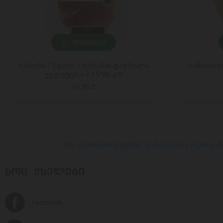
ᲓᲐᲛᲐᲢᲔᲑᲐ
ხამონი / Elpozo / სერანო დაჭრილი
ხამონი ს
უგლუტენო / 15*80 გრ
16,95 ₾
შპს „ევროპროდუქტში“ დაწყებულია რეორგან
ᲡᲝᲪ. ᲥᲡᲔᲚᲔᲑᲘ
Facebook