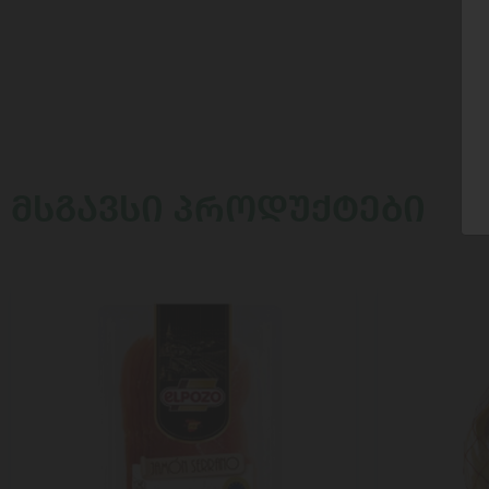
ᲛᲡᲒᲐᲕᲡᲘ ᲞᲠᲝᲓᲣᲥᲢᲔᲑᲘ