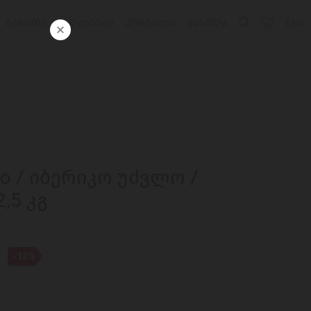
ᲑᲐᲠᲐᲗᲘ
ᲛᲐᲦᲐᲖᲘᲔᲑᲘ
ᲙᲝᲜᲢᲐᲥᲢᲘ
ᲨᲔᲡᲕᲚᲐ
ENG
zo / იბერიკო უძვლო /
,5 კგ
-13%