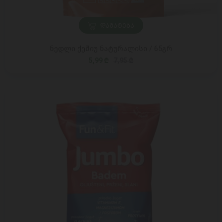
ᲓᲐᲛᲐᲢᲔᲑᲐ
ნედლი ქეშიუ ნატურალისი / 65გრ
5,99 ₾
7,95 ₾