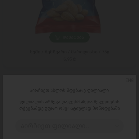
ᲓᲐᲛᲐᲢᲔᲑᲐ
ნუში / შემწვარი / მარილიანი / 75გ
6,95 ₾
ENG
აირჩიეთ ახლოს მდებარე ფილიალი
ფილიალის არჩევა დაგვეხმარება შეკვეთების
თქვენამდე უფრო ოპერატიულად მოწოდებაში
აირჩიეთ ფილიალი..