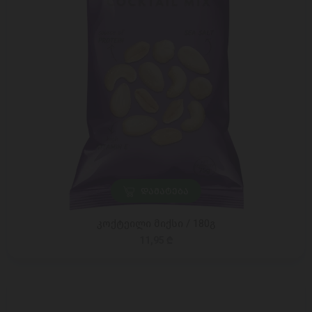
ᲓᲐᲛᲐᲢᲔᲑᲐ
კოქტეილი მიქსი / 180გ
11,95 ₾