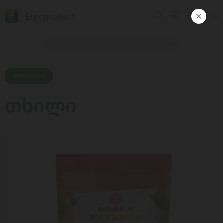
Europroduct
ENG
ᲤᲘᲚᲢᲠᲘ
თხილი