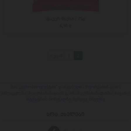
მიუწვდომელია Online
ფაუერ მიქსი / 75გ
6,95 ₾
< უკან
1
2
შპს „ევროპროდუქტში“ დაწყებულია რეორგანიზაციის
პროცედურა. რეორგანიზაციის გეგმა ხელმისაწვდომია საჯარო
რეესტრის პორტალზე შემდეგ ბმულზე
ᲡᲝᲪ. ᲥᲡᲔᲚᲔᲑᲘ