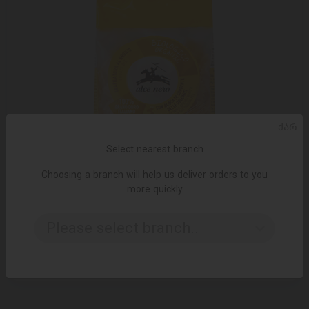
ᲥᲐᲠ
Select nearest branch
Choosing a branch will help us deliver orders to you
more quickly
ADD TO CART
Please select branch..
Pasta / Alce Nero / Organic "Farfale" 500 gr
9.95 ₾