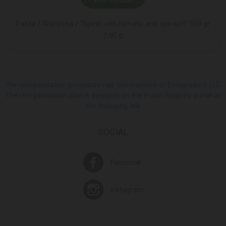
ADD TO CART
Pasta / Riscossa / "Spiral with tomato and spinach" 500 gr
7.95 ₾
The reorganization procedure has commenced at Europroduct LLC.
The reorganization plan is available on the Public Registry portal at
the following link
SOCIAL
Facebook
Instagram