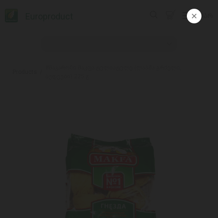
Europroduct
ᲥᲐᲠ
#მაკარონი მაკფა ტელიატელე (ლაპშა გრძელი,
Products
ბუდეები) 225 გ