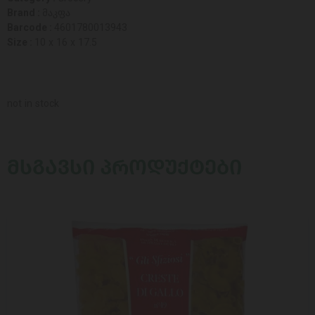
Brand :
მაკფა
Barcode :
4601780013943
Size :
10 x 16 x 17.5
not in stock
ᲛᲡᲒᲐᲕᲡᲘ ᲞᲠᲝᲓᲣᲥᲢᲔᲑᲘ