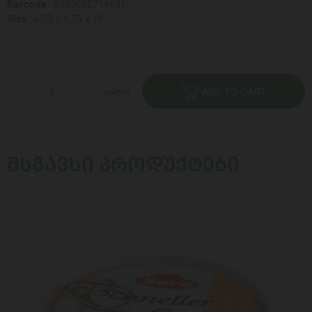
Barcode :
3083680714631
Size :
6.73 x 6.73 x 10
ცალი
ADD TO CART
ᲛᲡᲒᲐᲕᲡᲘ ᲞᲠᲝᲓᲣᲥᲢᲔᲑᲘ