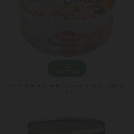
ADD TO CART
SERA - White beans in tomato sauce 12 * 320 gr (314 ml)
9.40 ₾