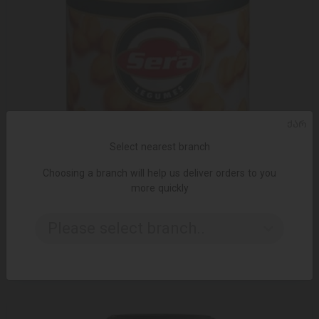
ᲥᲐᲠ
Select nearest branch
Choosing a branch will help us deliver orders to you
more quickly
ADD TO CART
Please select branch..
6.95 ₾