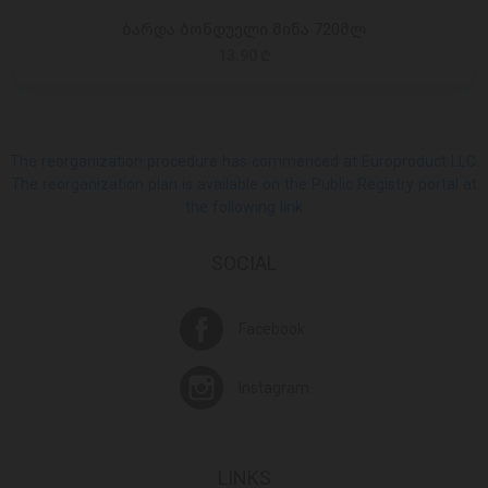
ბარდა ბონდუელი მინა 720მლ
13.90 ₾
The reorganization procedure has commenced at Europroduct LLC.
The reorganization plan is available on the Public Registry portal at
the following link
SOCIAL
Facebook
Instagram
LINKS