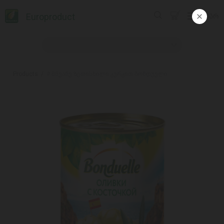
Europroduct
ᲥᲐᲠ
Products
# მწვანე ზეთისხილი კურკით ბონდუელი