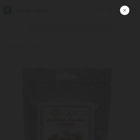
Europroduct
ᲥᲐᲠ
Products
#Seasoning / Dabi meat "family" / 50 gr