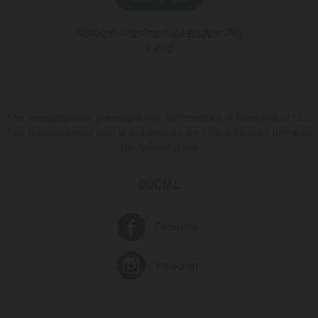
სუნელი პილპილი დაფქული 20გ
2.45 ₾
The reorganization procedure has commenced at Europroduct LLC.
The reorganization plan is available on the Public Registry portal at
the following link
SOCIAL
Facebook
Instagram