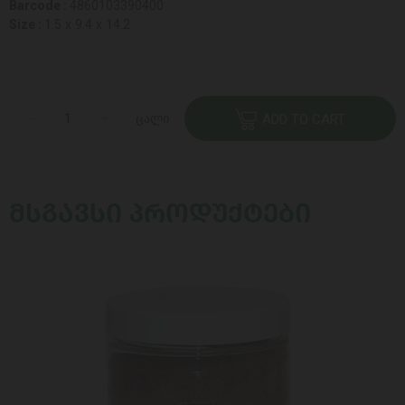
Barcode :
4860103390400
Size :
1.5 x 9.4 x 14.2
ცალი
ADD TO CART
ᲛᲡᲒᲐᲕᲡᲘ ᲞᲠᲝᲓᲣᲥᲢᲔᲑᲘ