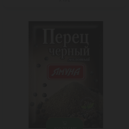
3.15 ₾
ADD TO CART