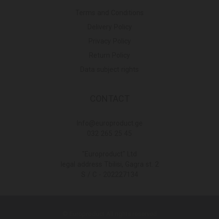
Terms and Conditions
Delivery Policy
Privacy Policy
Return Policy
Data subject rights
CONTACT
Info@europroduct.ge
032 265 25 45
"Europroduct" Ltd
legal address Tbilisi, Gagra st. 2
S / C - 202227134
© Europroduct All rights reserved