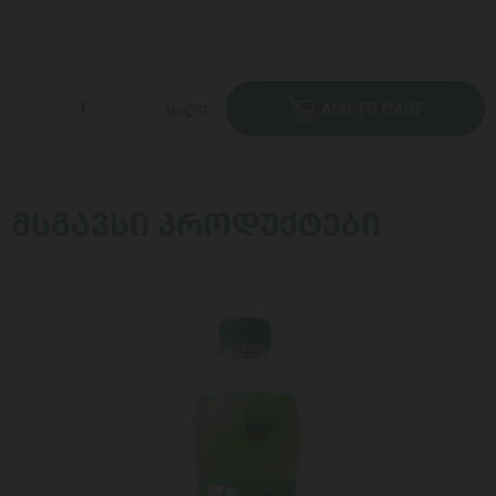
ცალი
ADD TO CART
ᲛᲡᲒᲐᲕᲡᲘ ᲞᲠᲝᲓᲣᲥᲢᲔᲑᲘ