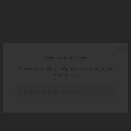
ᲥᲐᲠ
Select nearest branch
Choosing a branch will help us deliver orders to you
more quickly
ADD TO CART
Please select branch..
Soft drink / Hollinger / organic cola, jar 12 * 250 ml
3.99 ₾
5.50 ₾