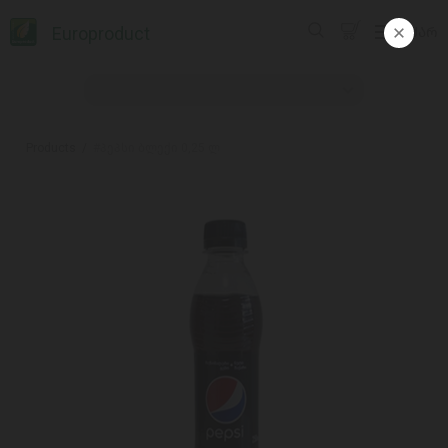
Europroduct
ᲥᲐᲠ
Products
#პეპსი ბლექი 0,25 ლ