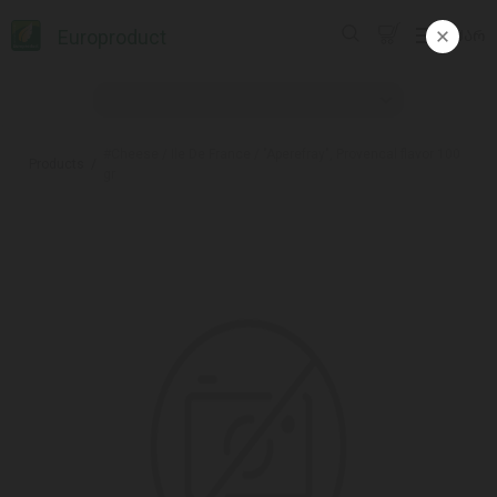
Europroduct
ᲥᲐᲠ
#Cheese / Ile De France / "Aperefray", Provencal flavor 100
Products
gr