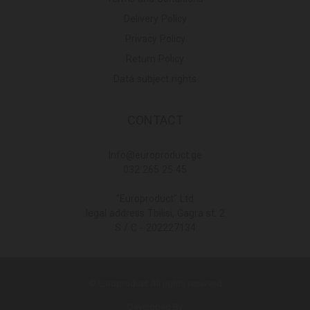
Delivery Policy
Privacy Policy
Return Policy
Data subject rights
CONTACT
Info@europroduct.ge
032 265 25 45
"Europroduct" Ltd
legal address Tbilisi, Gagra st. 2
S / C - 202227134
© Europroduct All rights reserved
Developed By