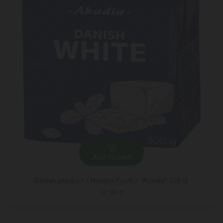
ADD TO CART
Danish product / Nordex Food / "Acadia" 500 gr
12.95 ₾