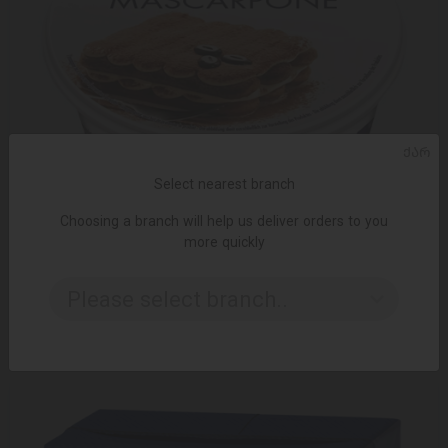
ᲥᲐᲠ
Select nearest branch
Choosing a branch will help us deliver orders to you
more quickly
ADD TO CART
Please select branch..
26.95 ₾