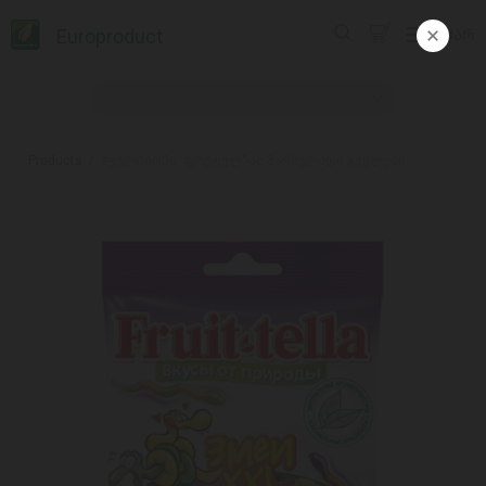
Europroduct
ᲥᲐᲠ
Products
#ჟელიბონი "ფრუტელ"-ას მარმელადი გველები