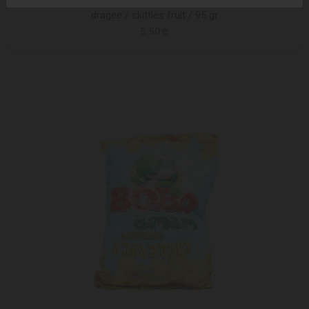
dragee / skittles fruit / 95 gr
5.50 ₾