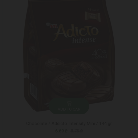
ADD TO CART
Chocolate / Addicto Intensity Mini / 144 gr
6.69 ₾
8.75 ₾