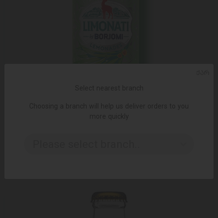
ᲥᲐᲠ
Select nearest branch
Choosing a branch will help us deliver orders to you
more quickly
ADD TO CART
Please select branch..
3.65 ₾