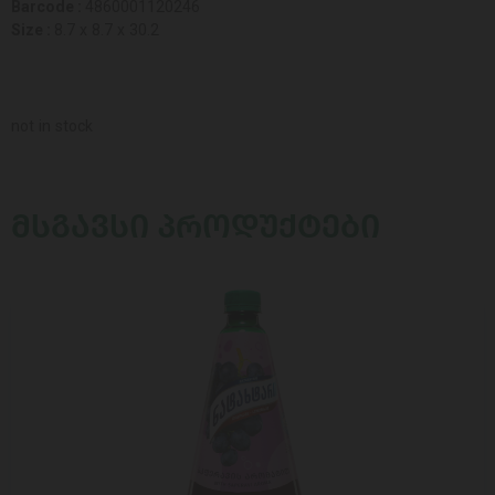
Barcode :
4860001120246
Size :
8.7 x 8.7 x 30.2
not in stock
ᲛᲡᲒᲐᲕᲡᲘ ᲞᲠᲝᲓᲣᲥᲢᲔᲑᲘ