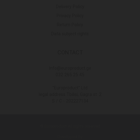
Delivery Policy
Privacy Policy
Return Policy
Data subject rights
CONTACT
Info@europroduct.ge
032 265 25 45
"Europroduct" Ltd
legal address Tbilisi, Gagra st. 2
S / C - 202227134
© Europroduct All rights reserved
Developed By