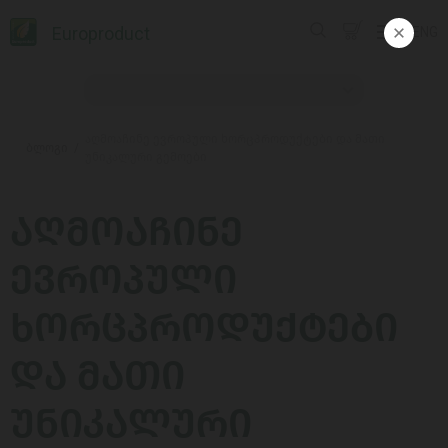
Europroduct
ENG
აღმოაჩინე ევროპული ხორცპროდუქტები და მათი
ბლოგი
უნიკალური გემოები
ᲐᲦᲛᲝᲐᲩᲘᲜᲔ
ᲔᲕᲠᲝᲞᲣᲚᲘ
ᲮᲝᲠᲪᲞᲠᲝᲓᲣᲥᲢᲔᲑᲘ
ᲓᲐ ᲛᲐᲗᲘ
ᲣᲜᲘᲙᲐᲚᲣᲠᲘ