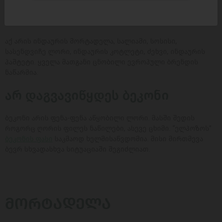
ევროპროდუქტის ქსელი ზუსტად ის ადგილია, სადაც ამ
ძალიან უსაფრთხო და გემრიელი ფრინველის ხორცი ფართო
ასორტიმენტით შეგხვდებათ.
აქ არის ინდაურის მორტადელა, სალიამი, სოსისი,
სასენდვიჩე ლორი, ინდაურის კოტლეტი, ძეხვი, ინდაურის
პაშტეტი. ყველა მათგანი ცნობილი ევროპული ბრენდის
ნაწარმია.
არ დაგვავიწყდეს ბეკონი
ბეკონი არის ფენა-ფენა აწყობილი ლორი. მასში შედის
როგორც ღორის ფილეს ნაწილები, ასევე ცხიმი. “ელპოზოს”
ბეკონის ფასი
საკმაოდ ხელმისაწვდომია. მისი მირთმევა
ბევრ სხვადასხვა სიტუაციაში შეგიძლიათ.
ᲛᲝᲠᲢᲐᲓᲔᲚᲐ