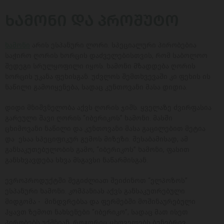
ᲮᲐᲛᲝᲜᲘ ᲓᲐ ᲞᲠᲝᲨᲣᲢᲝ
ხამონი
არის ესპანური ლორი. სპეციალური პირობებია
საჭირო ღორის ხორცის დაძველებისთვის, რომ საბოლოო
შედეგი სრულყოფილი იყოს. ხამონი მზადდება ღორის
ხორცის უკანა ფეხისგან. უძვლოს შემთხვევაში კი ფეხის ის
ნაწილი გამოიყენება, სადაც კუნთოვანი მასა დიდია.
დიდი მნიშვნელობა აქვს ღორის ჯიშს. ყველაზე ძვირფასია
გარეული შავი ღორის “იბერიკოს” ხამონი. მასში
ცხიმოვანი ნაწილი და კუნთოვანი მასა გაცილებით მეტია
და ესაა სპეციფიკურ გემოს მიზეზი. შესაბამისად, ამ
განსაკუთებულობის გამო, “იბერიკოს” ხამონი, ფასით
განსხვავდება სხვა მსგავსი ნაწარმისგან.
ევროპროდუქტში შეგიძლიათ შეიძინოთ “ელპოზოს”
ესპანური ხამონი. კომპანიას აქვს განსაკუთრებული
მიდგომა - მინდვრებსა და ფერმებში მოშინაურებული
ჰყავთ ზემოთ ნახსენები “იბერიკო”, სადაც მათ ისეთ
პირობებს უქმნიან, როგორიც ცხოველებს ბუნებრივ