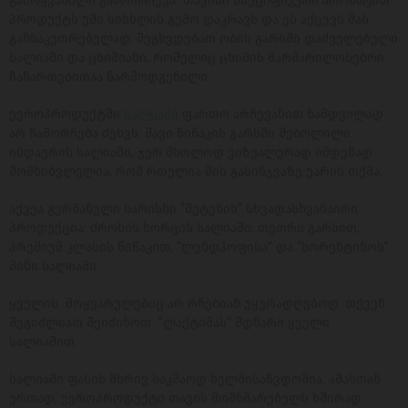
გამოყვანილი გამოირჩევა თავისი სპეციფიკური არომატით.
პროდუქტს უმი სისხლის გემო დაკრავს და ეს აქცევს მას
განსაკუთრებულად. შეგხვდებათ ობის გარსში დაძველებული
სალიამი და ცხიმიანი, რომელიც ცხიმის მარმარილოსებრი
ჩანართებითაა წარმოდგენილი.
ევროპროდუქტში
სალიამი
ფართო არჩევანით ნამდვილად
არ ჩამორჩება ძეხვს. შავი წიწაკის გარსში შებოლილი
ინდაურის სალიამი, ჯერ მხოლოდ ვიზუალურად იმდენად
მომხიბვლელია, რომ რთულია მის გასინჯვაზე უარის თქმა.
აქვეა გერმანული ხარისხი “მეტენის” სხვადასხვანაირი
პროდუქცია: ძროხის ხორცის სალიამი; თეთრი გარსით;
პრემიუმ კლასის წიწაკით, “ლენდჰოფისა” და “სორენტინოს”
მინი სალიამი.
ყველის მოყვარულებიც არ რჩებიან უყურადღებოდ. თქვენ
შეგიძლიათ შეიძინოთ “ლაქტიმას” მდნარი ყველი
სალიამით.
სალიამი ფასის მხრივ საკმაოდ ხელმისაწვდომია. ამასთან
ერთად, ევროპროდუქტი თავის მომხმარებელს ხშირად