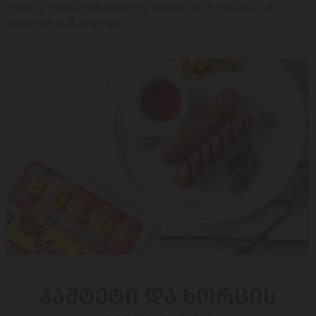
შემდეგ ეწოდა მონადირული სოსისი და ჩვენთანაც ამ
სახელით დამკვიდრდა.
ᲞᲐᲨᲢᲔᲢᲘ ᲓᲐ ᲮᲝᲠᲪᲘᲡ