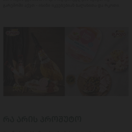
გარემოში აქვთ - ისინი იკვებებიან ბალახითა და რკოთი.
ᲠᲐ ᲐᲠᲘᲡ ᲞᲠᲝᲨᲣᲢᲝ