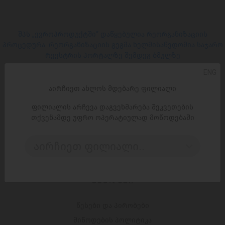
შპს „ევროპროდუქტში“ დაწყებულია რეორგანიზაციის
პროცედურა. რეორგანიზაციის გეგმა ხელმისაწვდომია საჯარო
რეესტრის პორტალზე შემდეგ ბმულზე
ENG
ᲡᲝᲪ. ᲥᲡᲔᲚᲔᲑᲘ
აირჩიეთ ახლოს მდებარე ფილიალი
ფილიალის არჩევა დაგვეხმარება შეკვეთების
Facebook
თქვენამდე უფრო ოპერატიულად მოწოდებაში
Instagram
აირჩიეთ ფილიალი..
ᲑᲛᲣᲚᲔᲑᲘ
წესები და პირობები
მიწოდების პოლიტიკა