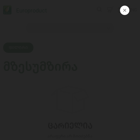
Europroduct
ENG
ᲤᲘᲚᲢᲠᲘ
მზესუმზირა
ᲪᲐᲠᲘᲔᲚᲘᲐ
არაფერი არ მოიძებნა