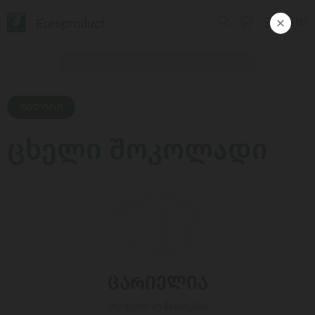
Europroduct
ENG
ᲤᲘᲚᲢᲠᲘ
ცხელი შოკოლადი
ᲪᲐᲠᲘᲔᲚᲘᲐ
არაფერი არ მოიძებნა