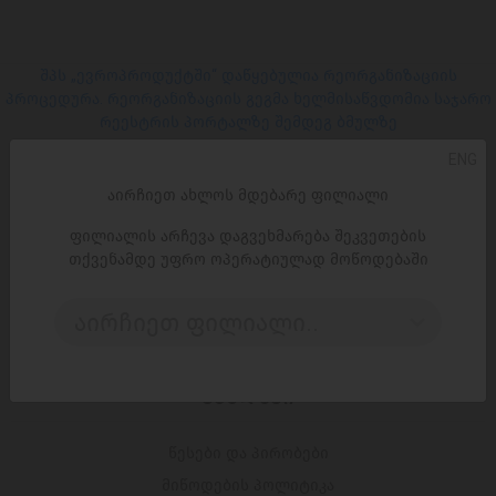
შპს „ევროპროდუქტში“ დაწყებულია რეორგანიზაციის
პროცედურა. რეორგანიზაციის გეგმა ხელმისაწვდომია საჯარო
რეესტრის პორტალზე შემდეგ ბმულზე
ENG
ᲡᲝᲪ. ᲥᲡᲔᲚᲔᲑᲘ
აირჩიეთ ახლოს მდებარე ფილიალი
ფილიალის არჩევა დაგვეხმარება შეკვეთების
Facebook
თქვენამდე უფრო ოპერატიულად მოწოდებაში
Instagram
აირჩიეთ ფილიალი..
ᲑᲛᲣᲚᲔᲑᲘ
წესები და პირობები
მიწოდების პოლიტიკა