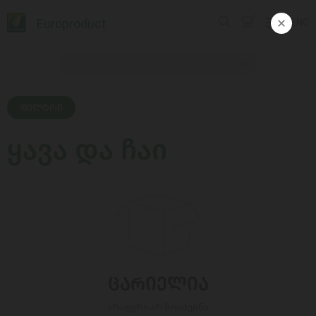
Europroduct
ENG
ᲤᲘᲚᲢᲠᲘ
ყავა და ჩაი
ᲪᲐᲠᲘᲔᲚᲘᲐ
არაფერი არ მოიძებნა