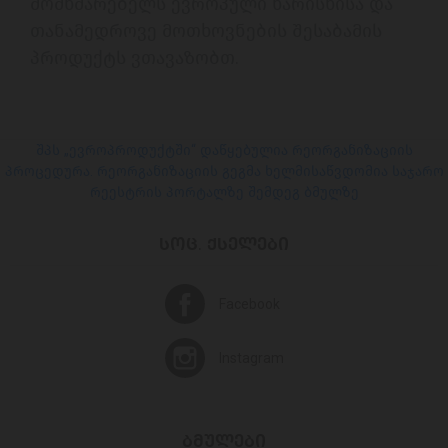
მომხმარებელს ევროპული ხარისხისა და 
თანამედროვე მოთხოვნების შესაბამის 
პროდუქტს ვთავაზობთ.

შპს „ევროპროდუქტში“ დაწყებულია რეორგანიზაციის
პროცედურა. რეორგანიზაციის გეგმა ხელმისაწვდომია საჯარო
რეესტრის პორტალზე შემდეგ ბმულზე
ᲡᲝᲪ. ᲥᲡᲔᲚᲔᲑᲘ
Facebook
Instagram
ᲑᲛᲣᲚᲔᲑᲘ