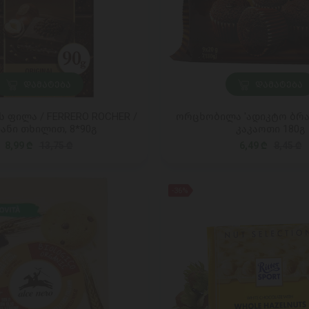
ᲓᲐᲛᲐᲢᲔᲑᲐ
ᲓᲐᲛᲐᲢᲔᲑᲐ
ფილა / FERRERO ROCHER /
ორცხობილა 'ადიკტო ბრა
ანი თხილით, 8*90გ
კაკაოთი 180გ
8,99 ₾
13,75 ₾
6,49 ₾
8,45 ₾
-36%