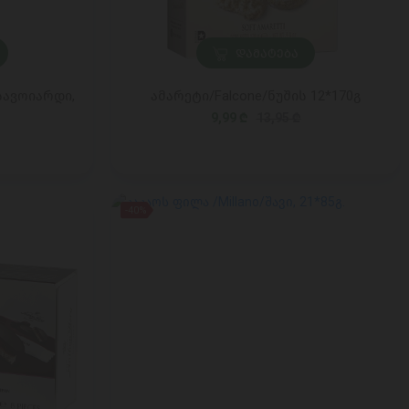
ᲓᲐᲛᲐᲢᲔᲑᲐ
ავოიარდი,
ამარეტი/Falcone/ნუშის 12*170გ
9,99 ₾
13,95 ₾
-40%