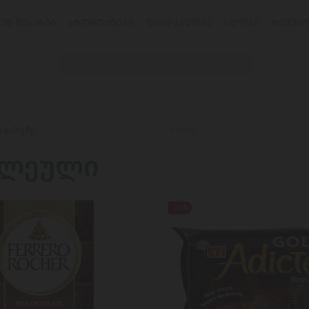
ᲕᲔᲜ ᲨᲔᲡᲐᲮᲔᲑ
ᲞᲠᲝᲓᲣᲥᲢᲔᲑᲘ
ᲤᲐᲡᲓᲐᲙᲚᲔᲑᲐ
ᲑᲚᲝᲒᲘ
ᲠᲔᲪᲔᲞᲢ
ილეული
-23%