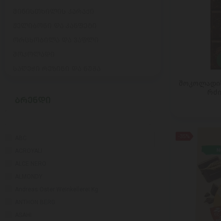
მიწისთხილის კარაქი
ჟელიბონი და კანფეტი
ორცხობილა და ვაფლი
შოკოლადი
საღეჭი რეზინი და ნუგა
შოკოლადის 
რძი
ᲑᲠᲔᲜᲓᲘ
-35%
ABC
ACROYALI
ALCE NERO
ALMONDY
Andreas Oster Weinkellerei Kg
ANTHON BERG
ASAHI