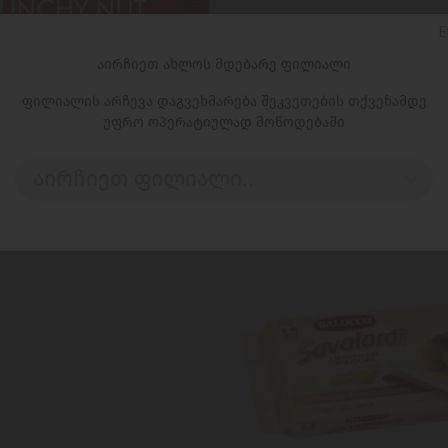
E
აირჩიეთ ახლოს მდებარე ფილიალი
ᲓᲐᲛᲐᲢᲔᲑᲐ
ᲓᲐᲛᲐᲢᲔᲑᲐ
ფილიალის არჩევა დაგვეხმარება შეკვეთების თქვენამდე
/რიტერ სპორტი/ მთლიანი
მარცვლეულის ბატონი /S
უფრო ოპერატიულად მოწოდებაში
ა სიმინდის ფანტელებით
შოკოლადით, დამატებულ
10*100გ
გარეშე 24*40გ
5,99 ₾
10,95 ₾
2,49 ₾
3,95 ₾
აირჩიეთ ფილიალი..
-37%