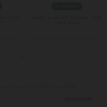
ᲓᲐᲛᲐᲢᲔᲑᲐ
რენა" ხილის
ვაფლი / კვადრატინი ნაპოლიტ. / 25 გრ
გრ
11,95 ₾
15,45 ₾
8
9
10
წინ >
 საჯარო რეესტრის პორტალზე შემდეგ ბმულზე
ᲙᲝᲜᲢᲐᲥᲢᲘ