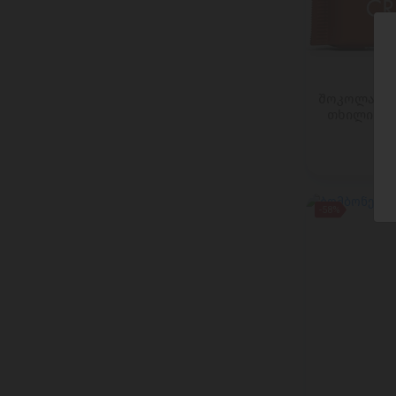
Etna Dolce
FALCONE
FAZER
FERRERO
FINI
შოკოლადი 
თხილით დ
Franzini/MAESTRINI
FRICO
GELATO CLASSICO
GIGLIO
Glen Silvers
-58%
GOLDBERG
GRAGNANO
GRANAROLO
GRODNENSKI
GUNZ WARENHANDELS
HAAGEN DAZS
HANDL
HANIMELI MEYIS