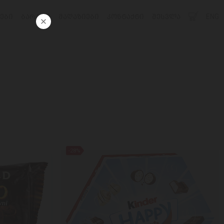
ᲔᲑᲘ
ᲑᲐᲠᲐᲗᲘ
ᲛᲐᲦᲐᲖᲘᲔᲑᲘ
ᲙᲝᲜᲢᲐᲥᲢᲘ
ᲨᲔᲡᲕᲚᲐ
ENG
-28%