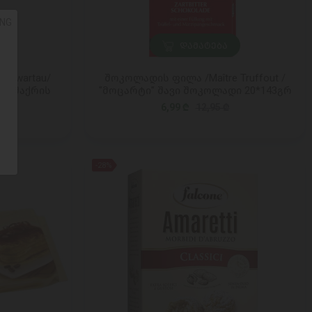
NG
ᲓᲐᲛᲐᲢᲔᲑᲐ
chwartau/
შოკოლადის ფილა /Maître Truffout /
ი შაქრის
"მოცარტი" შავი შოკოლადი 20*143გრ
6,99 ₾
12,95 ₾
-28%