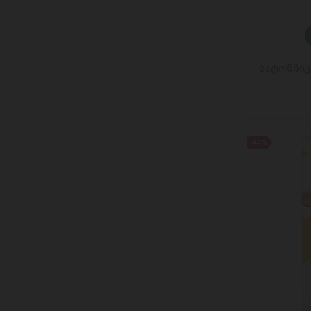
MEHMET EFENDI
MELIS
MILLANO
MIRATORG
ბატონჩიკი
MLEKPOL
MO SAAREMAA
MOCHI QUEEN
MONTI
-44%
montova
MOROZPRODUCT
MOVENPICK
MOZART
NATURALIS
NOKU
NORDEX FOOD
NUTKAO
O.D.GOURMET