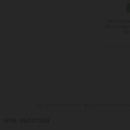
OK SNACKS
OLIVERI
OSHEE
Kims Choc
PINKUS
შოკოლადი 
ზღ
POMI
QUICK BURY
REBER
RISCOSSA
RISO SCOTTI
RITTER SPORT
Roger&Roger
ROLESKI
Rosaluz
ROUMELIS
შპს „ევროპროდუქტში“ დაწყებულია რეორგან
ROY KOMBUCHA
SAALGA
ᲡᲝᲪ. ᲥᲡᲔᲚᲔᲑᲘ
SALITOS