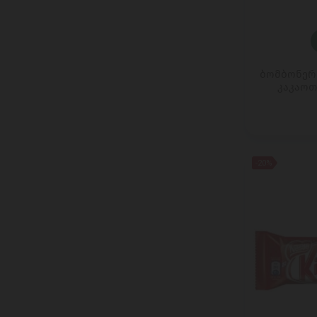
HELSINKI MILLS
HOLLINGER
HUOBER BREZEL
IGLOTEX
ბომბონერი
კაკაოთ
Ile De France
KOLIOS
KRIN ICHIBAN
LA MOLE
LACTIMA
-20%
LAND LEBEN
Laplandia
LE GALL
LUNA GAIA
MAINTAL
MARFRIO
MATCHA MAGIC
MAZZETTI L'ORIGINALE