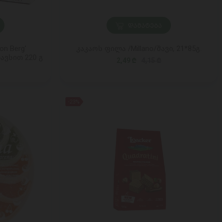
ᲓᲐᲛᲐᲢᲔᲑᲐ
n Berg'
კაკაოს ფილა /Millano/შავი, 21*85გ.
ავსით 220 გ
2,49 ₾
4,15 ₾
-23%