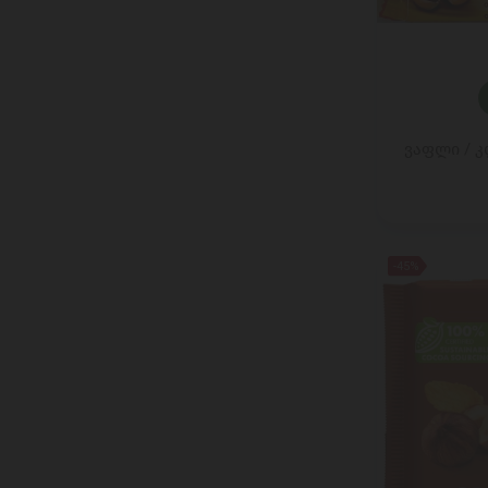
Cavendish And Harvey
CHAMAGNE BARON-FUENTE
CLIPPER
COCOMATE
COLLE DEL TARTUFO
ვაფლი / კ
CONTARINI
COPPENRATH
DARBOVEN
DARDANEL
Dejing Cheese
-45%
DELVERDE
Dilmah
DR. KARGS
Ell & Vire
ELPOZO
ENGLISH TEA SHOP
ESTI