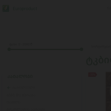
Europroduct
Ჩ
ფასი:
0
-
2000
₾
ტკბ
-35%
ᲙᲐᲢᲐᲚᲝᲒᲘ
ტკბილეული
ჯემი და მურაბა
თაფლი
შოკოლადის სპრედი