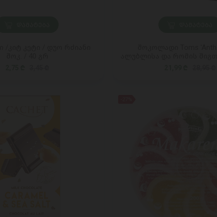
ᲓᲐᲛᲐᲢᲔᲑᲐ
ᲓᲐᲛᲐᲢᲔᲑᲐ
 /კიტ კეტი / დუო რძიანი
შოკოლადი Toms 'Antho
შოკ. / 40 გრ
ალუბლისა და რომის შიგთ
2,75 ₾
3,45 ₾
21,99 ₾
28,95 ₾
-27%