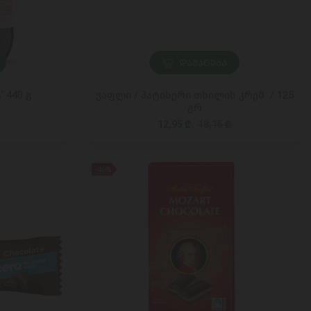
ᲓᲐᲛᲐᲢᲔᲑᲐ
 440 გ
ვაფლი / პატისერი თხილის კრემ / 125
გრ
12,95 ₾
18,15 ₾
-46%