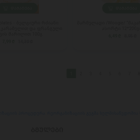
ᲓᲐᲛᲐᲢᲔᲑᲐ
ᲓᲐᲛᲐᲢᲔᲑᲐ
olates - ბელგიური რძიანი
მარმელადი /Woogie/ "მაკა
კარამელით და ფრანგული
ასორტი 12*200
ვის მარილით 100გ
6,49 ₾
8,95 ₾
7,99 ₾
14,30 ₾
1
2
3
4
5
6
7
იზაციის პროცედურა. რეორგანიზაციის გეგმა ხელმისაწვდომია
ᲑᲛᲣᲚᲔᲑᲘ