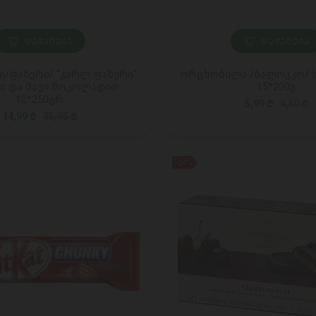
ᲓᲐᲛᲐᲢᲔᲑᲐ
ᲓᲐᲛᲐᲢᲔᲑᲐ
/ფაზერი/ "კარლ ფაზერი"
ორცხობილა /ბალოკკო/ ს
ი და შავი შოკოლადით
15*200გ
12*250გრ
5,99 ₾
9,50 ₾
14,99 ₾
35,95 ₾
-24%