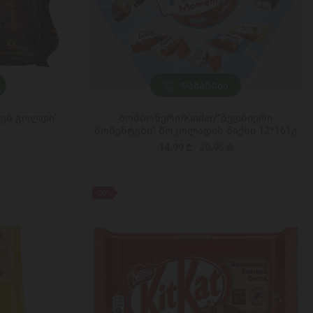
ᲓᲐᲛᲐᲢᲔᲑᲐ
უნ გოლდი'
ბომბონერი/Kinder/"ბედნიერი
მომენტები" შოკოლადის მიქსი 12*161გ
14,99 ₾
20,95 ₾
-20%