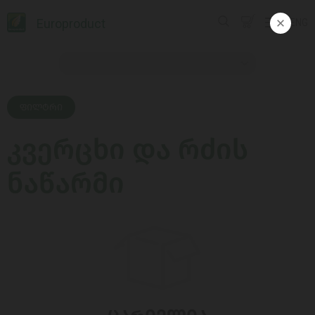
Europroduct
ENG
ᲤᲘᲚᲢᲠᲘ
კვერცხი და რძის
ნაწარმი