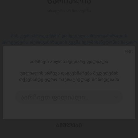
ᲪᲐᲠᲘᲔᲚᲘᲐ
არაფერი არ მოიძებნა
შპს „ევროპროდუქტში“ დაწყებულია რეორგანიზაციის
პროცედურა. რეორგანიზაციის გეგმა ხელმისაწვდომია საჯარო
რეესტრის პორტალზე შემდეგ ბმულზე
ENG
აირჩიეთ ახლოს მდებარე ფილიალი
ᲡᲝᲪ. ᲥᲡᲔᲚᲔᲑᲘ
ფილიალის არჩევა დაგვეხმარება შეკვეთების
თქვენამდე უფრო ოპერატიულად მოწოდებაში
Facebook
აირჩიეთ ფილიალი..
Instagram
ᲑᲛᲣᲚᲔᲑᲘ