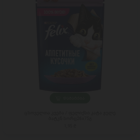
ᲓᲐᲛᲐᲢᲔᲑᲐ
ცხოველთა კვება / ფელიქსი კატა ჟელე
ბატკნ.ხორც26x75გ
1,95 ₾