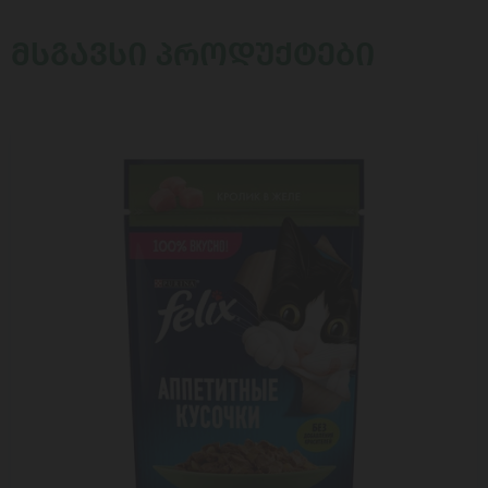
ᲛᲡᲒᲐᲕᲡᲘ ᲞᲠᲝᲓᲣᲥᲢᲔᲑᲘ