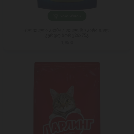
ᲓᲐᲛᲐᲢᲔᲑᲐ
ცხოველთა კვება / ფელიქსი კატა ჟელე
კურდღ.ხორც26x75გ
1,95 ₾