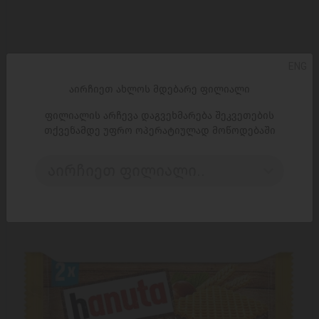
ENG
ᲓᲐᲛᲐᲢᲔᲑᲐ
აირჩიეთ ახლოს მდებარე ფილიალი
ვაფლი / კლასიკური ორმაგი შოკ. / 90 გრ
ფილიალის არჩევა დაგვეხმარება შეკვეთების
5,95 ₾
8,15 ₾
თქვენამდე უფრო ოპერატიულად მოწოდებაში
აირჩიეთ ფილიალი..