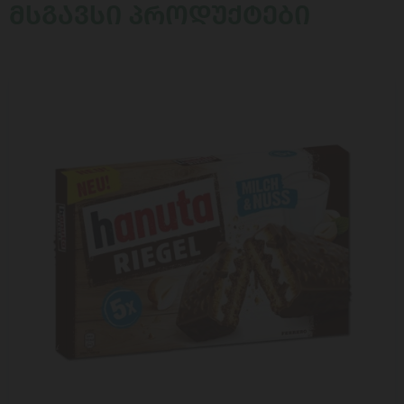
ᲛᲡᲒᲐᲕᲡᲘ ᲞᲠᲝᲓᲣᲥᲢᲔᲑᲘ