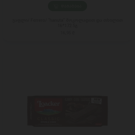
ᲓᲐᲛᲐᲢᲔᲑᲐ
ვაფლი/ Ferrero/ "hanuta" შოკოლადით და თხილით
16*172.5გ
16,95 ₾