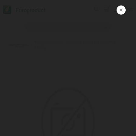
Europroduct
ENG
#ვაფლი/ Storck/ "Knoppers" რძით და თხილით
პროდუქცია
24*25გ