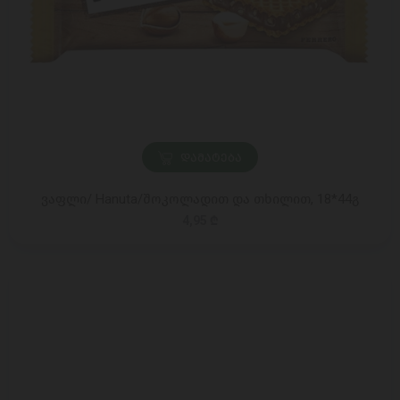
ᲓᲐᲛᲐᲢᲔᲑᲐ
ვაფლი/ Hanuta/შოკოლადით და თხილით, 18*44გ
4,95 ₾