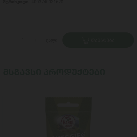
შტრიხკოდი :
4003740031620
ცალი
ᲓᲐᲛᲐᲢᲔᲑᲐ
ᲛᲡᲒᲐᲕᲡᲘ ᲞᲠᲝᲓᲣᲥᲢᲔᲑᲘ