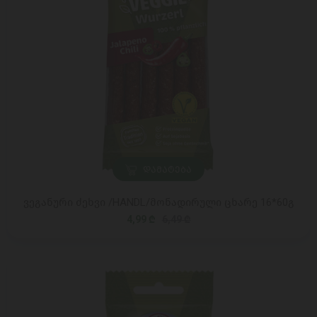
ᲓᲐᲛᲐᲢᲔᲑᲐ
ვეგანური ძეხვი /HANDL/მონადირული ცხარე 16*60გ
4,99 ₾
6,49 ₾