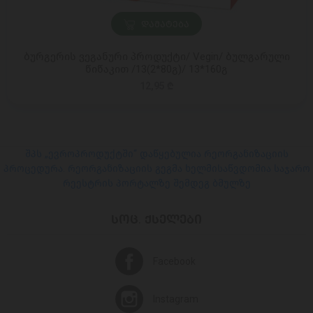
ᲓᲐᲛᲐᲢᲔᲑᲐ
ბურგერის ვეგანური პროდუქტი/ Vegin/ ბულგარული
წიწაკით /13(2*80გ)/ 13*160გ
12,95 ₾
შპს „ევროპროდუქტში“ დაწყებულია რეორგანიზაციის
პროცედურა. რეორგანიზაციის გეგმა ხელმისაწვდომია საჯარო
რეესტრის პორტალზე შემდეგ ბმულზე
ᲡᲝᲪ. ᲥᲡᲔᲚᲔᲑᲘ
Facebook
Instagram