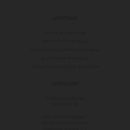
ᲑᲛᲣᲚᲔᲑᲘ
წესები და პირობები
მიწოდების პოლიტიკა
კონფიდენციალურობის პოლიტიკა
დაბრუნების პოლიტიკა
მონაცემთა სუბიექტის უფლებები
ᲙᲝᲜᲢᲐᲥᲢᲘ
Info@europroduct.ge
032 265 25 45
შპს "ევროპროდუქტი"
იურიდიული მისამართი:
თბილისი, გაგრის ქ. 2