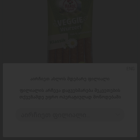
ENG
აირჩიეთ ახლოს მდებარე ფილიალი
ფილიალის არჩევა დაგვეხმარება შეკვეთების
ᲓᲐᲛᲐᲢᲔᲑᲐ
თქვენამდე უფრო ოპერატიულად მოწოდებაში
ვეგანური ძეხვი /HANDL/მონადირული კლასიკური
აირჩიეთ ფილიალი..
16*60გ
4,99 ₾
6,49 ₾