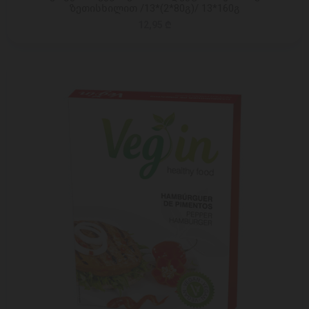
ზეთისხილით /13*(2*80გ)/ 13*160გ
12,95 ₾