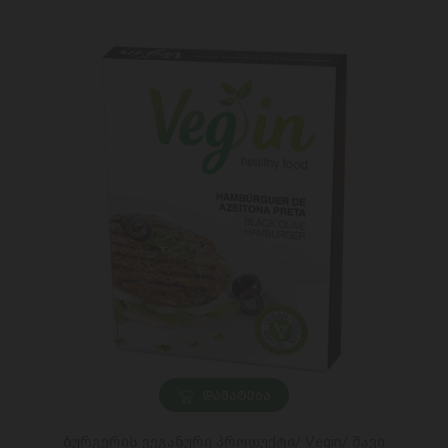
ᲓᲐᲛᲐᲢᲔᲑᲐ
ბურგერის ვეგანური პროდუქტი/ Vegin/ შავი