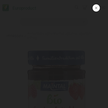
Europroduct
ENG
#ორგანული ჯემი/ Maintal/ კენკრის, ვეგანური
პროდუქცია
6*210გ