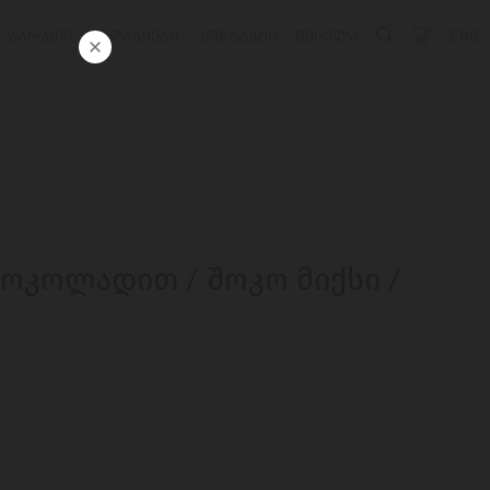
ᲑᲐᲠᲐᲗᲘ
ᲛᲐᲦᲐᲖᲘᲔᲑᲘ
ᲙᲝᲜᲢᲐᲥᲢᲘ
ᲨᲔᲡᲕᲚᲐ
ENG
 შოკოლადით / შოკო მიქსი /