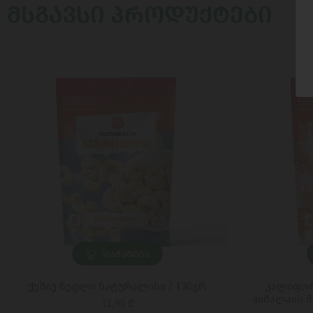
ᲛᲡᲒᲐᲕᲡᲘ ᲞᲠᲝᲓᲣᲥᲢᲔᲑᲘ
ᲓᲐᲛᲐᲢᲔᲑᲐ
ქეშიუ ნედლი ნატურალისი / 130გრ
კალიფორ
ჰიმალაის მ
12,95 ₾