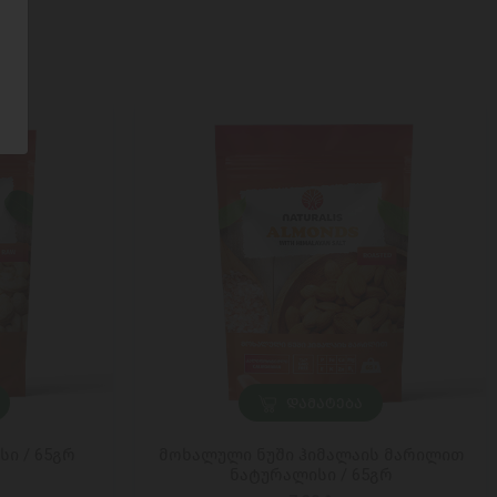
ᲓᲐᲛᲐᲢᲔᲑᲐ
ი / 65გრ
მოხალული ნუში ჰიმალაის მარილით
ნატურალისი / 65გრ