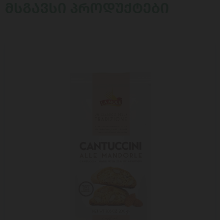
ᲛᲡᲒᲐᲕᲡᲘ ᲞᲠᲝᲓᲣᲥᲢᲔᲑᲘ