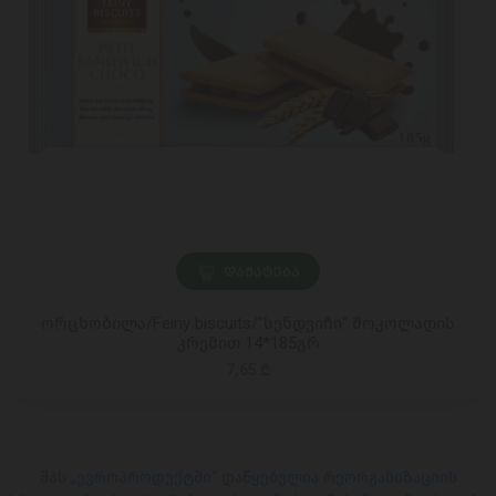
ᲓᲐᲛᲐᲢᲔᲑᲐ
ორცხობილა/Feiny biscuits/"სენდვიჩი" შოკოლადის
კრემით 14*185გრ
7,65 ₾
შპს „ევროპროდუქტში“ დაწყებულია რეორგანიზაციის