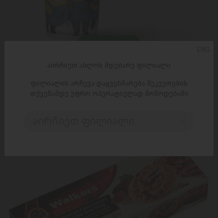
ᲓᲐᲛᲐᲢᲔᲑᲐ
ENG
აირჩიეთ ახლოს მდებარე ფილიალი
საბავშვო ჭიქა/GUNZ/მინი ამერიკული
ორცხობილებით ,,მინიონები'' 12*45გ
ფილიალის არჩევა დაგვეხმარება შეკვეთების
11,95 ₾
თქვენამდე უფრო ოპერატიულად მოწოდებაში
აირჩიეთ ფილიალი..