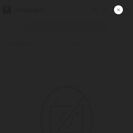
Europroduct
ENG
პროდუქცია
#ორგანული ქინოას ორცხობილა/ Verival/ 8*100გ