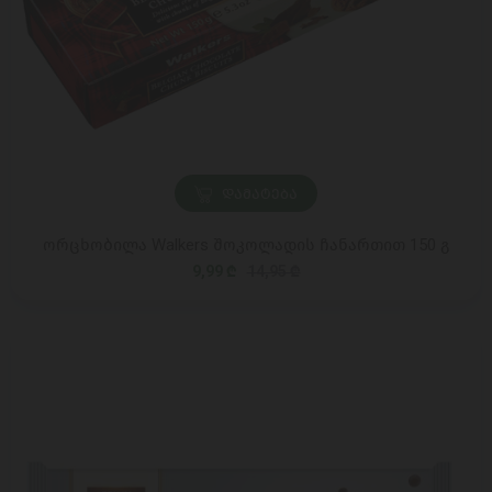
ᲓᲐᲛᲐᲢᲔᲑᲐ
ორცხობილა Walkers შოკოლადის ჩანართით 150 გ
9,99 ₾
14,95 ₾