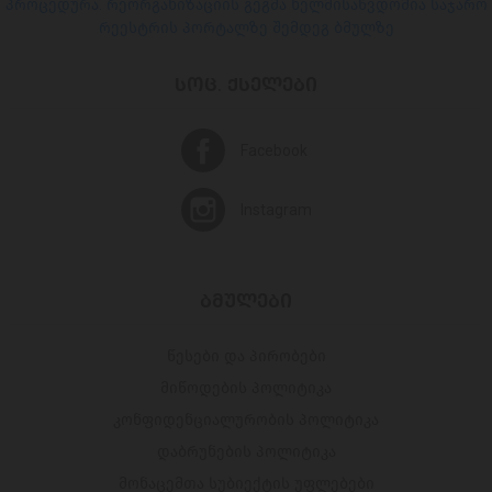
პროცედურა. რეორგანიზაციის გეგმა ხელმისაწვდომია საჯარო
რეესტრის პორტალზე შემდეგ ბმულზე
ᲡᲝᲪ. ᲥᲡᲔᲚᲔᲑᲘ
Facebook
Instagram
ᲑᲛᲣᲚᲔᲑᲘ
წესები და პირობები
მიწოდების პოლიტიკა
კონფიდენციალურობის პოლიტიკა
დაბრუნების პოლიტიკა
მონაცემთა სუბიექტის უფლებები