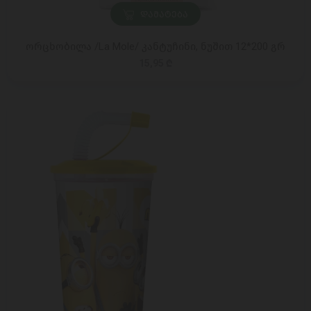
ᲓᲐᲛᲐᲢᲔᲑᲐ
ორცხობილა /La Mole/ კანტუჩინი, ნუშით 12*200 გრ
15,95 ₾