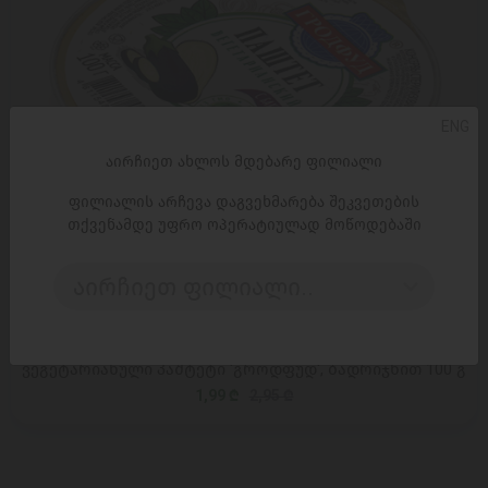
ENG
აირჩიეთ ახლოს მდებარე ფილიალი
ფილიალის არჩევა დაგვეხმარება შეკვეთების
თქვენამდე უფრო ოპერატიულად მოწოდებაში
აირჩიეთ ფილიალი..
ᲓᲐᲛᲐᲢᲔᲑᲐ
ვეგეტარიანული პაშტეტი 'გროდფუდ', ბადრიჯნით 100 გ
1,99 ₾
2,95 ₾