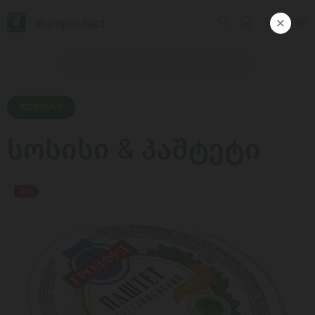
Europroduct
ENG
ᲤᲘᲚᲢᲠᲘ
სოსისი & პაშტეტი
-33%