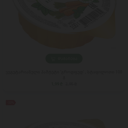
ᲓᲐᲛᲐᲢᲔᲑᲐ
ვეგეტარიანული პაშტეტი 'გროდფუდ' , სტაფილოთი 100
გ
1,99 ₾
2,95 ₾
-33%