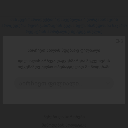
შპს „ევროპროდუქტში“ დაწყებულია რეორგანიზაციის
პროცედურა. რეორგანიზაციის გეგმა ხელმისაწვდომია საჯარო
რეესტრის პორტალზე შემდეგ ბმულზე
ENG
ᲡᲝᲪ. ᲥᲡᲔᲚᲔᲑᲘ
აირჩიეთ ახლოს მდებარე ფილიალი
ფილიალის არჩევა დაგვეხმარება შეკვეთების
Facebook
თქვენამდე უფრო ოპერატიულად მოწოდებაში
Instagram
აირჩიეთ ფილიალი..
ᲑᲛᲣᲚᲔᲑᲘ
წესები და პირობები
მიწოდების პოლიტიკა