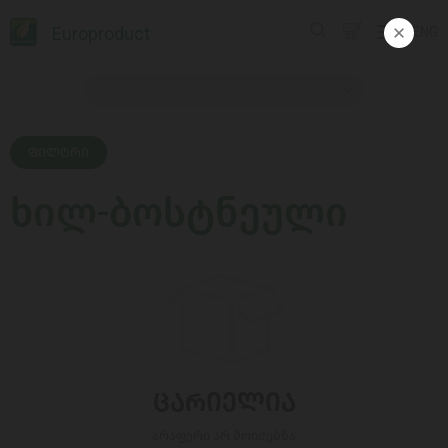
Europroduct
ENG
ᲤᲘᲚᲢᲠᲘ
ხილ-ბოსტნეული
ᲪᲐᲠᲘᲔᲚᲘᲐ
არაფერი არ მოიძებნა