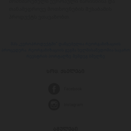
მომხმარებელს ევროპული ხარისხისა და 
თანამედროვე მოთხოვნების შესაბამის 
პროდუქტს ვთავაზობთ.

შპს „ევროპროდუქტში“ დაწყებულია რეორგანიზაციის
პროცედურა. რეორგანიზაციის გეგმა ხელმისაწვდომია საჯარო
რეესტრის პორტალზე შემდეგ ბმულზე
ᲡᲝᲪ. ᲥᲡᲔᲚᲔᲑᲘ
Facebook
Instagram
ᲑᲛᲣᲚᲔᲑᲘ