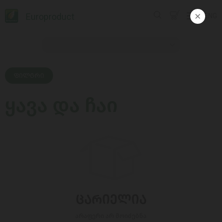
Europroduct
ENG
ᲤᲘᲚᲢᲠᲘ
ყავა და ჩაი
ᲪᲐᲠᲘᲔᲚᲘᲐ
არაფერი არ მოიძებნა